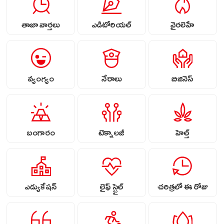
తాజా వార్తలు
ఎడిటోరియల్
వైరలెహే
వ్యంగ్యం
నేరాలు
బిజినెస్
బంగారం
టెక్నాలజీ
హెల్త్
ఎడ్యుకేషన్
లైఫ్ స్టైల్
చరిత్రలో ఈ రోజు