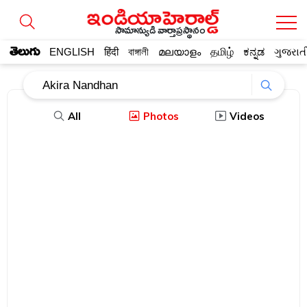
సామాన్యుడి వార్తాప్రస్థానం
తెలుగు
ENGLISH
हिंदी
বাঙ্গালী
മലയാളം
தமிழ்
ಕನ್ನಡ
ગુજરાત
All
Photos
Videos