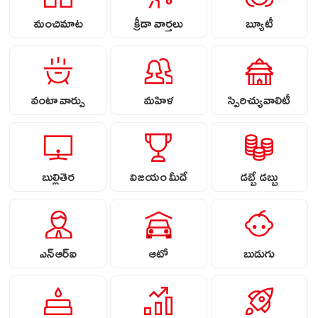
మంచిమాట
క్రీడా వార్తలు
బ్యూటీ
వంటా వార్పు
మహిళ
స్పిరిచ్యువాలిటీ
బుల్లితెర
విజయం మీదే
డబ్బే డబ్బు
ఎన్ఆర్ఐ
ఆటో
బుడుగు