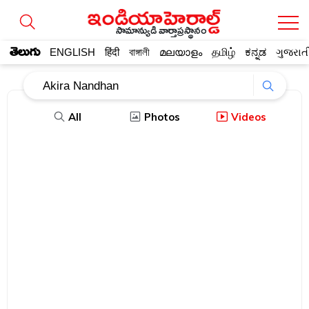
సామాన్యుడి వార్తాప్రస్థానం
తెలుగు
ENGLISH
हिंदी
বাঙ্গালী
മലയാളം
தமிழ்
ಕನ್ನಡ
ગુજરાત
All
Photos
Videos