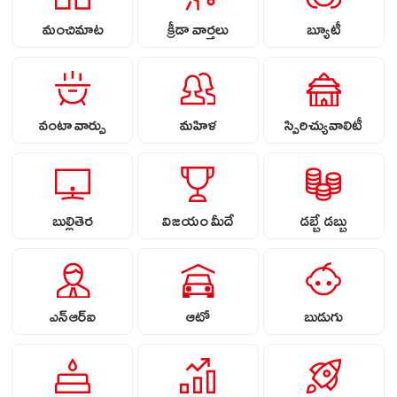
మంచిమాట
క్రీడా వార్తలు
బ్యూటీ
వంటా వార్పు
మహిళ
స్పిరిచ్యువాలిటీ
బుల్లితెర
విజయం మీదే
డబ్బే డబ్బు
ఎన్ఆర్ఐ
ఆటో
బుడుగు