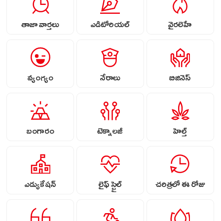
తాజా వార్తలు
ఎడిటోరియల్
వైరలెహే
వ్యంగ్యం
నేరాలు
బిజినెస్
బంగారం
టెక్నాలజీ
హెల్త్
ఎడ్యుకేషన్
లైఫ్ స్టైల్
చరిత్రలో ఈ రోజు