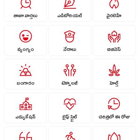
తాజా వార్తలు
ఎడిటోరియల్
వైరలెహే
వ్యంగ్యం
నేరాలు
బిజినెస్
బంగారం
టెక్నాలజీ
హెల్త్
ఎడ్యుకేషన్
లైఫ్ స్టైల్
చరిత్రలో ఈ రోజు