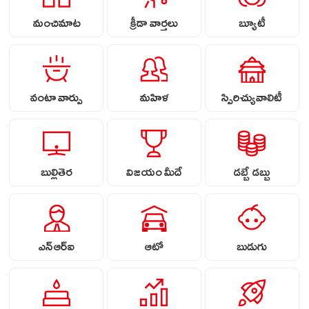
మంచిమాట
క్రీడా వార్తలు
బ్యూటీ
వంటా వార్పు
మహిళ
స్పిరిచ్యువాలిటీ
బుల్లితెర
విజయం మీదే
డబ్బే డబ్బు
ఎన్ఆర్ఐ
ఆటో
బుడుగు