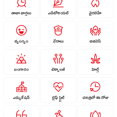
తాజా వార్తలు
ఎడిటోరియల్
వైరలెహే
వ్యంగ్యం
నేరాలు
బిజినెస్
బంగారం
టెక్నాలజీ
హెల్త్
ఎడ్యుకేషన్
లైఫ్ స్టైల్
చరిత్రలో ఈ రోజు