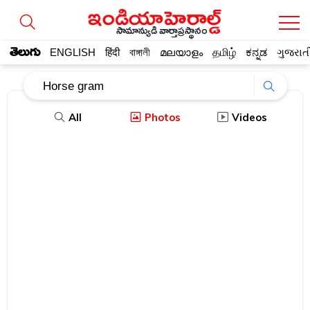
సామాన్యుడి వార్తాప్రస్థానం
తెలుగు
ENGLISH
हिंदी
বাঙ্গালী
മലയാളം
தமிழ்
ಕನ್ನಡ
ગુજરાત
All
Photos
Videos