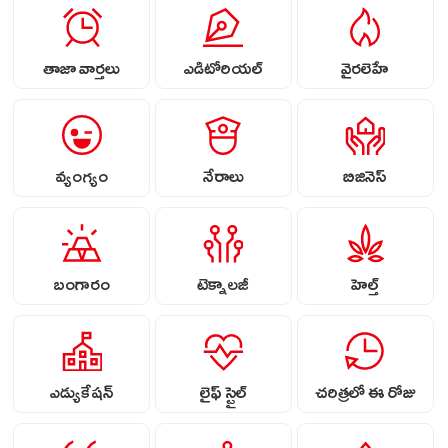
తాజా వార్తలు
ఎడిటోరియల్
వైరలెహే
వ్యంగ్యం
నేరాలు
బిజినెస్
బంగారం
టెక్నాలజీ
హెల్త్
ఎడ్యుకేషన్
లైఫ్ స్టైల్
చరిత్రలో ఈ రోజు