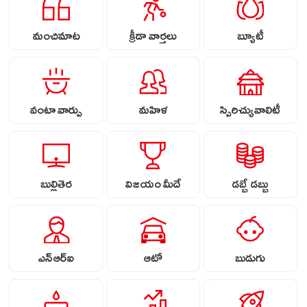
మంచిమాట
క్రీడా వార్తలు
బ్యూటీ
వంటా వార్పు
మహిళ
స్పిరిచ్యువాలిటీ
బుల్లితెర
విజయం మీదే
డబ్బే డబ్బు
ఎన్ఆర్ఐ
ఆటో
బుడుగు