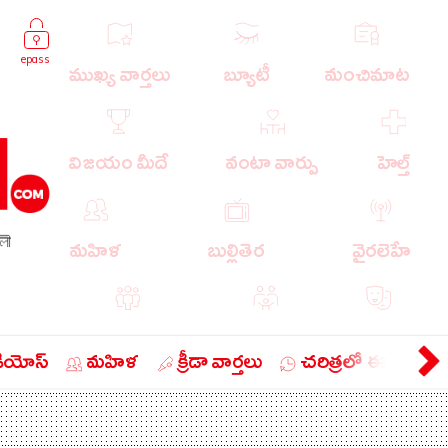
epass
ముఖ్య వార్తలు
బ్యూటీ
మంచిమాట
విజయం మీదే
వంటా వార్పు
హెల్త్
লী
మహిళ
బుల్లితెర
వైరలెహే
పాపులర్ వార్తలు
బుడుగు
వ్యంగ్యం
డియోస్
మహిళ
క్రీడా వార్తలు
చరిత్రలో ఈ రోజు
బిజినెస్
ఎడ్యుకేషన్
లైఫ్ స్టైల్