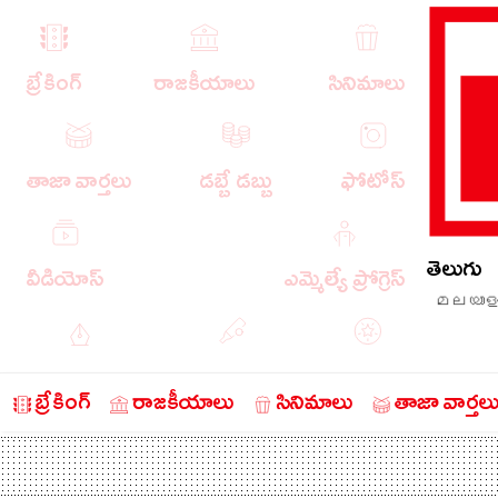
బ్రేకింగ్
రాజకీయాలు
సినిమాలు
తాజా వార్తలు
డబ్బే డబ్బు
ఫోటోస్
తెలుగు
వీడియోస్
ఎమ్మెల్యే ప్రోగ్రెస్
മലയാള
ఎడిటోరియల్
క్రీడా వార్తలు
బంగారం
బ్రేకింగ్
రాజకీయాలు
సినిమాలు
తాజా వార్తల
చరిత్రలో ఈ రోజు
నేరాలు
ఆటో