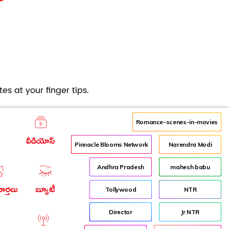
es at your finger tips.
Romance-scenes-in-movies
వీడియోస్
Pinnacle Blooms Network
Narendra Modi
Andhra Pradesh
mahesh babu
ార్తలు
బ్యూటీ
Tollywood
NTR
Director
Jr NTR