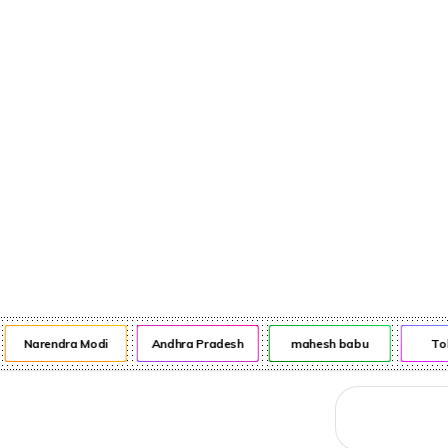
నేరాలు
ఆటో
వంటా వార్పు
Narendra Modi
Andhra Pradesh
mahesh babu
Tol