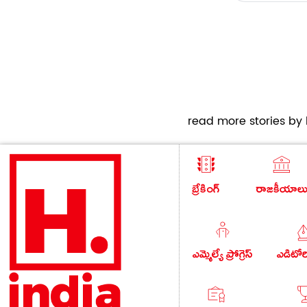
read more stories by h
బ్రేకింగ్
రాజకీయాల
ఎమ్మెల్యే ప్రోగ్రెస్
ఎడిటో