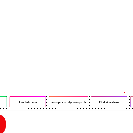
ఎన్ఆర్ఐ
ఎడ్యుకేషన్
Lockdown
sreeja reddy saripalli
Balakrishna