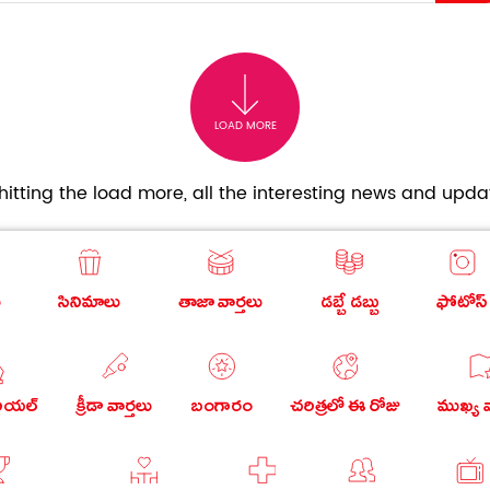
LOAD MORE
itting the load more, all the interesting news and updat
ు
సినిమాలు
తాజా వార్తలు
డబ్బే డబ్బు
ఫోటోస్
రియల్
క్రీడా వార్తలు
బంగారం
చరిత్రలో ఈ రోజు
ముఖ్య వ