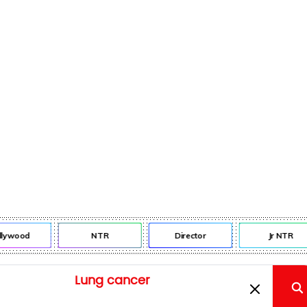
lywood
NTR
Director
Jr NTR