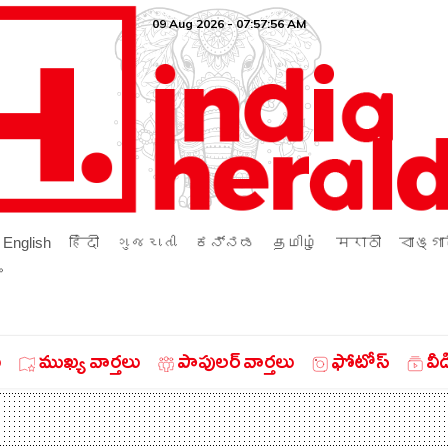
09 Aug 2026 - 07:57:56 AM
English
हिंदी
ગુજરાતી
ಕನ್ನಡ
தமிழ்
मराठी
বাঙ্গা
ം
ు
ముఖ్య వార్తలు
పాపులర్ వార్తలు
ఫోటోస్
వీ