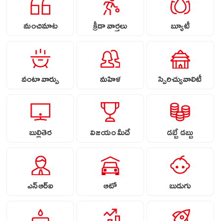
మంచిమాట
క్రీడా వార్తలు
బ్యూటీ
వంటా వార్పు
మహిళ
స్పిరిచ్యువాలిటీ
బుల్లితెర
విజయం మీదే
డబ్బే డబ్బు
ఎన్ఆర్ఐ
ఆటో
బుడుగు