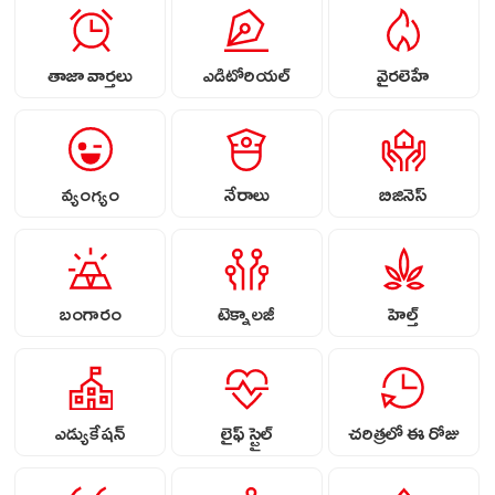
తాజా వార్తలు
ఎడిటోరియల్
వైరలెహే
వ్యంగ్యం
నేరాలు
బిజినెస్
బంగారం
టెక్నాలజీ
హెల్త్
ఎడ్యుకేషన్
లైఫ్ స్టైల్
చరిత్రలో ఈ రోజు