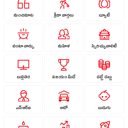
మంచిమాట
క్రీడా వార్తలు
బ్యూటీ
వంటా వార్పు
మహిళ
స్పిరిచ్యువాలిటీ
బుల్లితెర
విజయం మీదే
డబ్బే డబ్బు
ఎన్ఆర్ఐ
ఆటో
బుడుగు