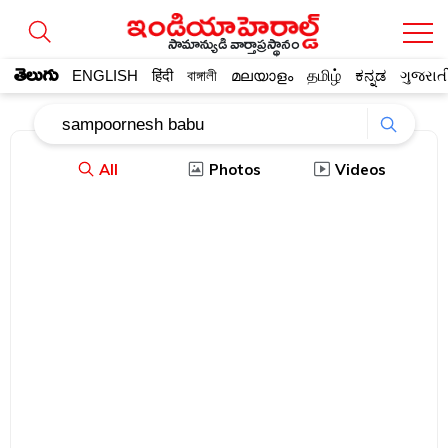
సామాన్యుడి వార్తాప్రస్థానం
తెలుగు
ENGLISH
हिंदी
বাঙ্গালী
മലയാളം
தமிழ்
ಕನ್ನಡ
ગુજરાત
All
Photos
Videos