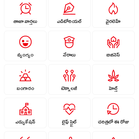
తాజా వార్తలు
ఎడిటోరియల్
వైరలెహే
వ్యంగ్యం
నేరాలు
బిజినెస్
బంగారం
టెక్నాలజీ
హెల్త్
ఎడ్యుకేషన్
లైఫ్ స్టైల్
చరిత్రలో ఈ రోజు