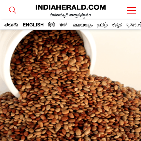
సామాన్యుడి వార్తాప్రస్థానం
తెలుగు
ENGLISH
हिंदी
বাঙ্গালী
മലയാളം
தமிழ்
ಕನ್ನಡ
ગુજરાત