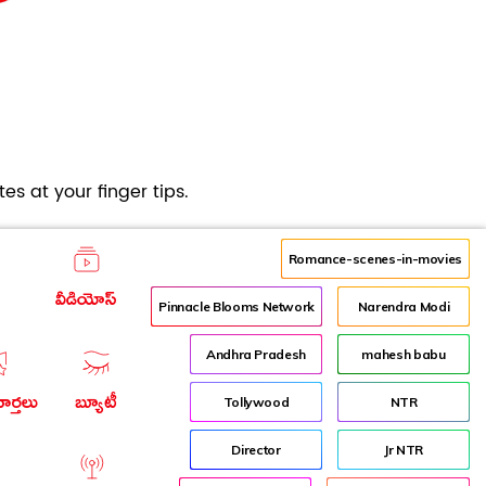
es at your finger tips.
Romance-scenes-in-movies
వీడియోస్
Pinnacle Blooms Network
Narendra Modi
Andhra Pradesh
mahesh babu
ార్తలు
బ్యూటీ
Tollywood
NTR
Director
Jr NTR