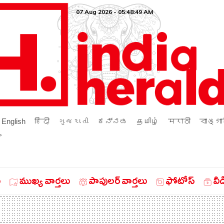
07 Aug 2026 - 05:48:49 AM
English
हिंदी
ગુજરાતી
ಕನ್ನಡ
தமிழ்
मराठी
বাঙ্গা
ം
ు
ముఖ్య వార్తలు
పాపులర్ వార్తలు
ఫోటోస్
వీ