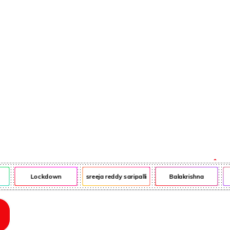
ఎన్ఆర్ఐ
ఎడ్యుకేషన్
Lockdown
sreeja reddy saripalli
Balakrishna