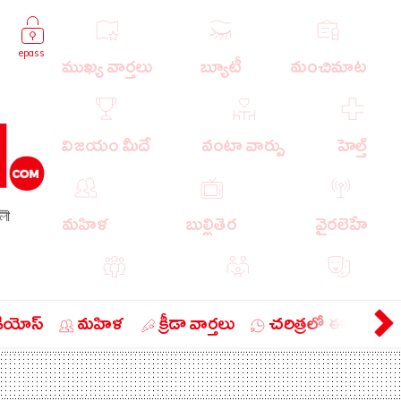
epass
ముఖ్య వార్తలు
బ్యూటీ
మంచిమాట
విజయం మీదే
వంటా వార్పు
హెల్త్
লী
మహిళ
బుల్లితెర
వైరలెహే
పాపులర్ వార్తలు
బుడుగు
వ్యంగ్యం
డియోస్
మహిళ
క్రీడా వార్తలు
చరిత్రలో ఈ రోజు
బిజినెస్
ఎడ్యుకేషన్
లైఫ్ స్టైల్