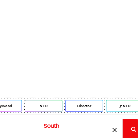
lywood
NTR
Director
Jr NTR