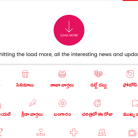
LOAD MORE
itting the load more, all the interesting news and updat
ు
సినిమాలు
తాజా వార్తలు
డబ్బే డబ్బు
ఫోటోస్
రియల్
క్రీడా వార్తలు
బంగారం
చరిత్రలో ఈ రోజు
ముఖ్య వ