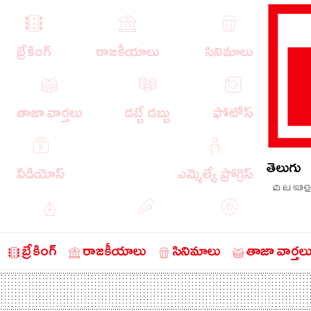
బ్రేకింగ్
రాజకీయాలు
సినిమాలు
తాజా వార్తలు
డబ్బే డబ్బు
ఫోటోస్
తెలుగు
వీడియోస్
ఎమ్మెల్యే ప్రోగ్రెస్
മലയാള
ఎడిటోరియల్
క్రీడా వార్తలు
బంగారం
బ్రేకింగ్
రాజకీయాలు
సినిమాలు
తాజా వార్తల
చరిత్రలో ఈ రోజు
నేరాలు
ఆటో