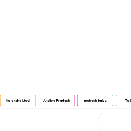
నేరాలు
ఆటో
వంటా వార్పు
Narendra Modi
Andhra Pradesh
mahesh babu
Tol