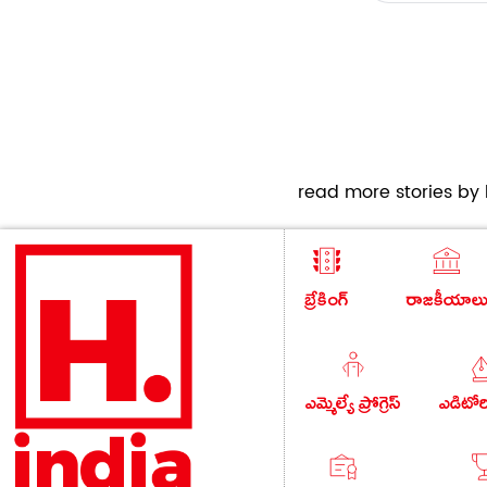
read more stories by h
బ్రేకింగ్
రాజకీయాల
ఎమ్మెల్యే ప్రోగ్రెస్
ఎడిటో