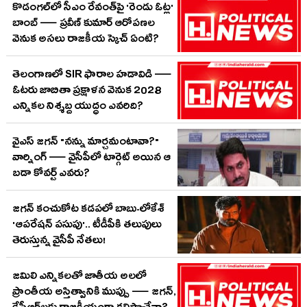
కొడంగల్‌లో సీఎం రేవంత్‌పై 'రెండు ఓట్ల'
బాంబ్ — ప్రవీణ్ కుమార్ ఆరోపణల
వెనుక అసలు రాజకీయ స్కెచ్ ఏంటి?
తెలంగాణలో SIR ఫారాల హడావిడి —
ఓటరు జాబితా ప్రక్షాళన వెనుక 2028
ఎన్నికల నిశ్శబ్ద యుద్ధం ఎవరిది?
వైఎస్ జగన్ "నన్ను మార్చమంటావా?"
వార్నింగ్ — వైసీపీలో టార్గెట్ అయిన ఆ
బడా కోవర్ట్ ఎవరు?
జగన్ కంచుకోట కడపలో బాబు-లోకేశ్
'ఆపరేషన్ పసుపు'.. టీడీపీకి తలుపులు
తెరుస్తున్న వైసీపీ నేతలు!
జమిలి ఎన్నికలతో జాతీయ అలలో
ప్రాంతీయ అస్తిత్వానికి ముప్పు — జగన్,