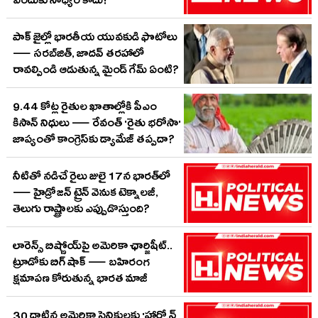
ఎందుకు సాధ్యం కాదు?
పాక్ జైల్లో భారతీయ యువకుడి ఫొటోలు
— సరబ్‌జిత్, జాదవ్ తరహాలో
రావల్పిండి ఆడుతున్న మైండ్ గేమ్ ఏంటి?
9.44 కోట్ల రైతుల ఖాతాల్లోకి పీఎం
కిసాన్ నిధులు — రేవంత్ 'రైతు భరోసా'
జాప్యంతో కాంగ్రెస్‌కు డ్యామేజ్ తప్పదా?
నీటితో నడిచే రైలు జులై 17న భారత్‌లో
— హైడ్రోజన్ ట్రైన్ వెనుక టెక్నాలజీ,
తెలుగు రాష్ట్రాలకు ఎప్పుడొస్తుంది?
లారెన్స్ బిష్ణోయ్‌పై అమెరికా ఛార్జిషీట్..
ట్రూడోకు బిగ్ షాక్ — బహిరంగ
క్షమాపణ కోరుతున్న భారత మాజీ
దౌత్యాధికారి!
30 దాటిన అమెరికా సైనికులకు 'హార్మోన్