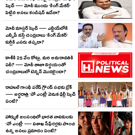
స్కెచ్ — మోదీ ముందు 'కింగ్ మేకర్'
పెట్టిన అసలు కండిషన్ ఇదేనా?
మోదీ మాస్టర్ స్కెచ్ — ఎన్డీయేలోకి
ఎన్సీపీ వస్తే చంద్రబాబు 'కింగ్ మేకర్'
కుర్చీకి ఎసరు తప్పదా?
కాశీకి 25 వేల కోట్లు, మరి అమరావతికి
ఏదీ? — మోదీ తాజా నిర్ణయంతో
చంద్రబాబులో టెన్షన్ మొదలైందా?
రాహుల్ గాంధీ పరేడ్ గ్రౌండ్ సభకు బ్రేక్
— అర్ధరాత్రి 'నో ఎంట్రీ' వెనుక ఢిల్లీ స్కెచ్
ఏంటి?
హార్ముజ్ జలసంధిలో భారత నావికులకు
'నో ఎంట్రీ' — విశాఖ సీఫేరర్లకు పొంచి
ఉన్న అసలు ప్రమాదం ఏంటి?