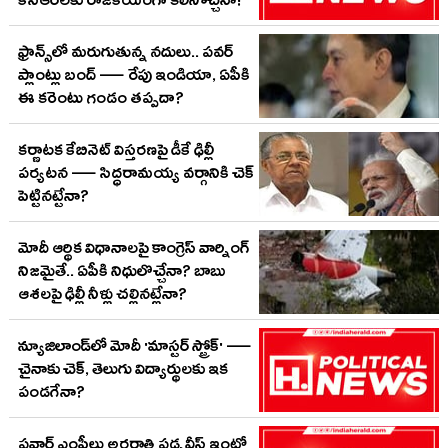
కేసీఆర్‌లకు రాజకీయంగా కలిసొచ్చేనా?
ఫ్రాన్స్‌లో మరుగుతున్న నదులు.. పవర్
ప్లాంట్లు బంద్ — రేపు ఇండియా, ఏపీకి
ఈ కరెంటు గండం తప్పదా?
కర్ణాటక కేబినెట్ విస్తరణపై డీకే ఢిల్లీ
పర్యటన — సిద్ధరామయ్య వర్గానికి చెక్
పెట్టినట్టేనా?
మోదీ ఆర్థిక విధానాలపై కాంగ్రెస్ వార్నింగ్
నిజమైతే.. ఏపీకి నిధులొచ్చేనా? బాబు
ఆశలపై ఢిల్లీ నీళ్లు చల్లినట్లేనా?
న్యూజిలాండ్‌లో మోదీ 'మాస్టర్ స్ట్రోక్' —
చైనాకు చెక్, తెలుగు విద్యార్థులకు ఇక
పండగేనా?
పవార్ ఎంపీలు అర్ధరాత్రి ఫడ్నవీస్ ఇంట్లో