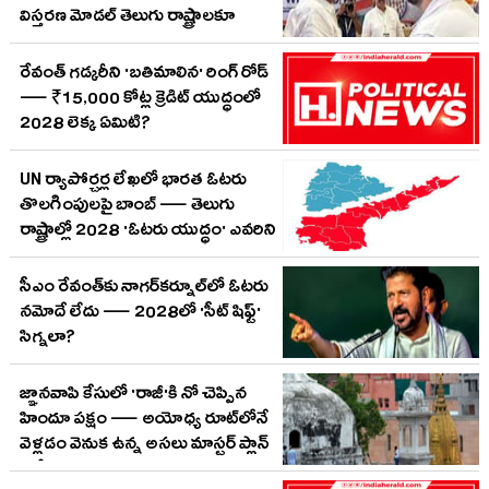
విస్తరణ మోడల్ తెలుగు రాష్ట్రాలకూ
వస్తుందా?
రేవంత్ గడ్కరీని 'బతిమాలిన' రింగ్ రోడ్
— ₹15,000 కోట్ల క్రెడిట్ యుద్ధంలో
2028 లెక్క ఏమిటి?
UN ర్యాపోర్చర్ల లేఖలో భారత ఓటరు
తొలగింపులపై బాంబ్ — తెలుగు
రాష్ట్రాల్లో 2028 'ఓటరు యుద్ధం' ఎవరిని
ముంచుతుంది?
సీఎం రేవంత్‌కు నాగర్‌కర్నూల్‌లో ఓటరు
నమోదే లేదు — 2028లో 'సీట్ షిఫ్ట్'
సిగ్నలా?
జ్ఞానవాపి కేసులో 'రాజీ'కి నో చెప్పిన
హిందూ పక్షం — అయోధ్య రూట్‌లోనే
వెళ్లడం వెనుక ఉన్న అసలు మాస్టర్ ప్లాన్
ఇదేనా?