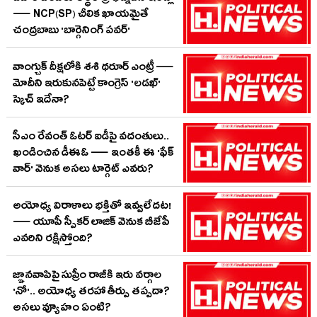
— NCP(SP) చీలిక ఖాయమైతే
చంద్రబాబు 'బార్గెనింగ్ పవర్'
దెబ్బతింటుందా?
వాంగ్చుక్ దీక్షలోకి శశి థరూర్ ఎంట్రీ —
మోదీని ఇరుకునపెట్టే కాంగ్రెస్ 'లడఖ్'
స్కెచ్ ఇదేనా?
సీఎం రేవంత్ ఓటర్ ఐడీపై వదంతులు..
ఖండించిన డీఈఓ — ఇంతకీ ఈ 'ఫేక్
వార్' వెనుక అసలు టార్గెట్ ఎవరు?
అయోధ్య విరాళాలు భక్తితో ఇవ్వలేదట!
— యూపీ స్పీకర్ లాజిక్ వెనుక బీజేపీ
ఎవరిని రక్షిస్తోంది?
జ్ఞానవాపిపై సుప్రీం రాజీకి ఇరు వర్గాల
'నో'.. అయోధ్య తరహా తీర్పు తప్పదా?
అసలు వ్యూహం ఏంటి?