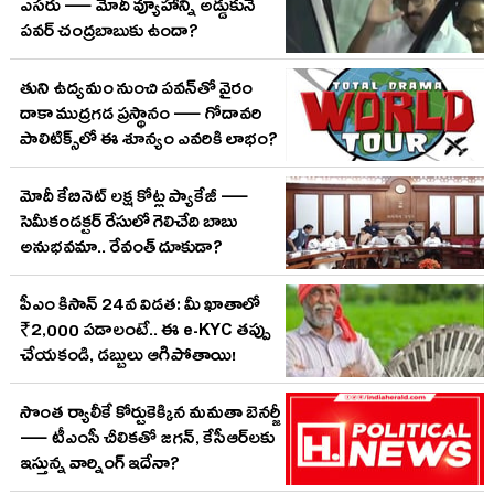
ఎసరు — మోదీ వ్యూహాన్ని అడ్డుకునే
పవర్ చంద్రబాబుకు ఉందా?
తుని ఉద్యమం నుంచి పవన్‌తో వైరం
దాకా ముద్రగడ ప్రస్థానం — గోదావరి
పాలిటిక్స్‌లో ఈ శూన్యం ఎవరికి లాభం?
మోదీ కేబినెట్ లక్ష కోట్ల ప్యాకేజీ —
సెమీకండక్టర్ రేసులో గెలిచేది బాబు
అనుభవమా.. రేవంత్ దూకుడా?
పీఎం కిసాన్ 24వ విడత: మీ ఖాతాలో
₹2,000 పడాలంటే.. ఈ e-KYC తప్పు
చేయకండి, డబ్బులు ఆగిపోతాయి!
సొంత ర్యాలీకే కోర్టుకెక్కిన మమతా బెనర్జీ
— టీఎంసీ చీలికతో జగన్, కేసీఆర్‌లకు
ఇస్తున్న వార్నింగ్ ఇదేనా?