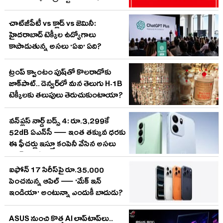
చాట్‌జీపీటీ vs క్లాడ్ vs జెమినీ:
హైదరాబాద్ టెక్కీల ఉద్యోగాలు
కాపాడుతున్న అసలు 'ఏఐ' ఏది?
ట్రంప్ క్వాంటం పుష్‌తో కొలరాడోకు
జాక్‌పాట్.. డెన్వర్‌లో మన తెలుగు H-1B
టెక్కీలకు తలుపులు తెరుచుకుంటాయా?
మూసుకుంటాయా?
వన్‌ప్లస్ నార్డ్ బడ్స్ 4: రూ.3,299కే
52dB ఏఎన్‌సీ — ఇంత తక్కువ ధరకు
ఈ ఫీచర్లు ఇస్తూ కంపెనీ వేసిన అసలు
స్కెచ్ ఏంటి?
ఐఫోన్ 17 సిరీస్‌పై రూ.35,000
పెంచనున్న ఆపిల్ — 'మేక్ ఇన్
ఇండియా' అంటున్నా ఎందుకీ బాదుడు?
ASUS నుంచి కొత్త AI లాప్‌టాప్‌లు..