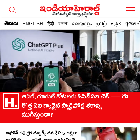
సామాన్యుడి వార్తాప్రస్థానం
తెలుగు
ENGLISH
हिंदी
বাঙ্গালী
മലയാളം
தமிழ்
ಕನ್ನಡ
ગુજરાત
ఆపిల్, గూగుల్ కోటలకు ఓపెన్ఏఐ చెక్ — ఈ
కొత్త ఏఐ గ్యాడ్జెట్ స్మార్ట్‌ఫోన్ల శకాన్ని
ముగిస్తుందా?
ఐఫోన్ 18 ప్రో మ్యాక్స్ ధర ₹2.5 లక్షలు