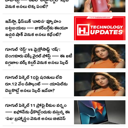
దాటొచ్చు — ఆపిల్ 'అల్ట్రా-లగ్జరీ' స్కెచ్
వెనుక అసలు లెక్క ఏంటి?
ఇన్‌స్టా, ఫేస్‌బుక్ 'బానిస' వ్యూహం
బట్టబయలు — జుకర్‌బర్గ్‌కు ఈయూ
ఇచ్చిన షాక్ వెనుక అసలు కథేంటి?
గూగుల్ 'రెస్ట్' vs మైక్రోసాఫ్ట్ 'రష్':
బెంగళూరు టెక్కీ వైరల్ పోస్ట్ — ఈ ఐటీ
దిగ్గజాల వర్క్ కల్చర్ వెనుక అసలు స్కెచ్
ఏంటి?
గూగుల్ పిక్సెల్ 10పై షరతులు లేని
రూ.12 వేల డిస్కౌంట్ — యాపిల్‌ను
దెబ్బకొట్టే అసలు స్కెచ్ ఇదేనా?
గూగుల్ పిక్సెల్ 11 ప్రోపై లీకుల వర్షం
— ఐఫోన్‌ను ఢీకొట్టేందుకు వస్తున్న ఈ
'ఏఐ' బ్రహ్మాస్త్రం వెనుక అసలు బిజినెస్
స్కెచ్ ఏంటి?