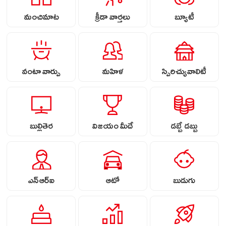
మంచిమాట
క్రీడా వార్తలు
బ్యూటీ
వంటా వార్పు
మహిళ
స్పిరిచ్యువాలిటీ
బుల్లితెర
విజయం మీదే
డబ్బే డబ్బు
ఎన్ఆర్ఐ
ఆటో
బుడుగు