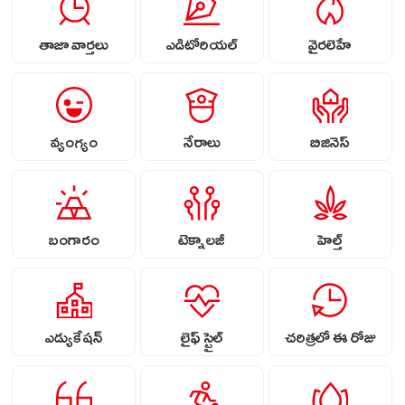
తాజా వార్తలు
ఎడిటోరియల్
వైరలెహే
వ్యంగ్యం
నేరాలు
బిజినెస్
బంగారం
టెక్నాలజీ
హెల్త్
ఎడ్యుకేషన్
లైఫ్ స్టైల్
చరిత్రలో ఈ రోజు