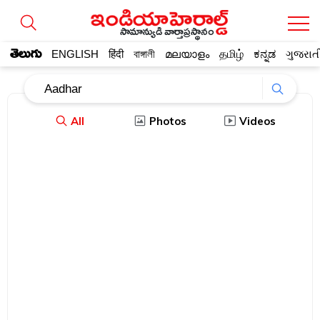
సామాన్యుడి వార్తాప్రస్థానం
తెలుగు
ENGLISH
हिंदी
বাঙ্গালী
മലയാളം
தமிழ்
ಕನ್ನಡ
ગુજરાત
All
Photos
Videos