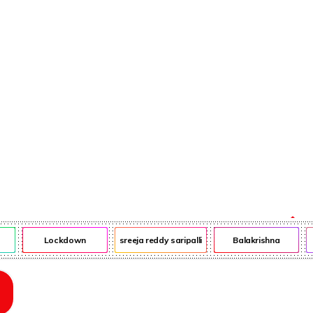
ఎన్ఆర్ఐ
ఎడ్యుకేషన్
Lockdown
sreeja reddy saripalli
Balakrishna