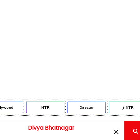
lywood
NTR
Director
Jr NTR