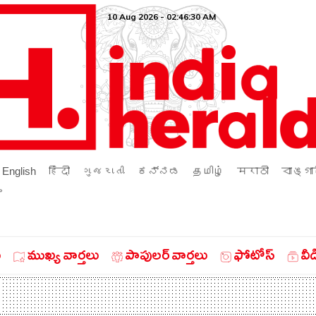
10 Aug 2026 - 02:46:30 AM
English
हिंदी
ગુજરાતી
ಕನ್ನಡ
தமிழ்
मराठी
বাঙ্গা
ം
ు
ముఖ్య వార్తలు
పాపులర్ వార్తలు
ఫోటోస్
వీ