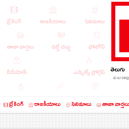
బ్రేకింగ్
రాజకీయాలు
సినిమాలు
తాజా వార్తలు
డబ్బే డబ్బు
ఫోటోస్
తెలుగు
వీడియోస్
ఎమ్మెల్యే ప్రోగ్రెస్
മലയാള
ఎడిటోరియల్
క్రీడా వార్తలు
బంగారం
బ్రేకింగ్
రాజకీయాలు
సినిమాలు
తాజా వార్తల
చరిత్రలో ఈ రోజు
నేరాలు
ఆటో