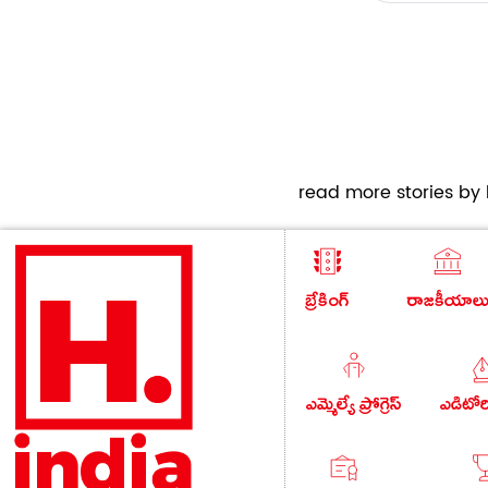
read more stories by h
బ్రేకింగ్
రాజకీయాల
ఎమ్మెల్యే ప్రోగ్రెస్
ఎడిటో