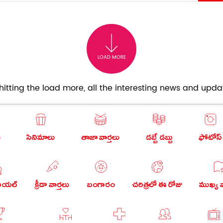
LOAD MORE
itting the load more, all the interesting news and updat
ు
సినిమాలు
తాజా వార్తలు
డబ్బే డబ్బు
ఫోటోస్
రియల్
క్రీడా వార్తలు
బంగారం
చరిత్రలో ఈ రోజు
ముఖ్య వ