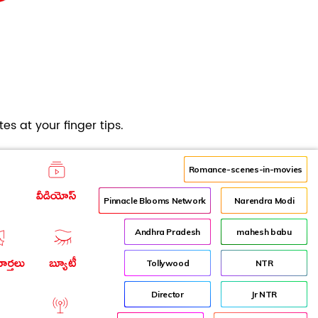
es at your finger tips.
Romance-scenes-in-movies
వీడియోస్
Pinnacle Blooms Network
Narendra Modi
Andhra Pradesh
mahesh babu
ార్తలు
బ్యూటీ
Tollywood
NTR
Director
Jr NTR