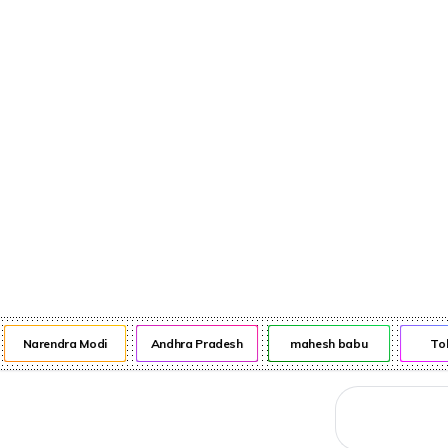
నేరాలు
ఆటో
వంటా వార్పు
Narendra Modi
Andhra Pradesh
mahesh babu
Tol