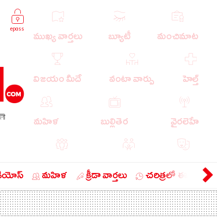
epass
ముఖ్య వార్తలు
బ్యూటీ
మంచిమాట
విజయం మీదే
వంటా వార్పు
హెల్త్
লী
మహిళ
బుల్లితెర
వైరలెహే
పాపులర్ వార్తలు
బుడుగు
వ్యంగ్యం
డియోస్
మహిళ
క్రీడా వార్తలు
చరిత్రలో ఈ రోజు
బిజినెస్
ఎడ్యుకేషన్
లైఫ్ స్టైల్