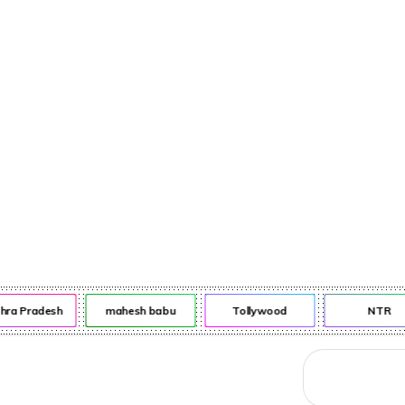
నేరాలు
ఆటో
వంటా వార్పు
ra Pradesh
mahesh babu
Tollywood
NTR