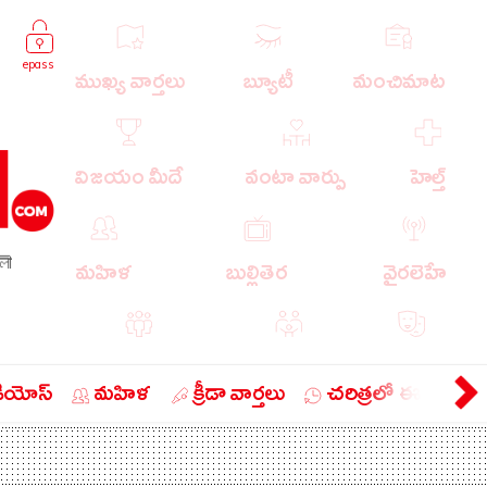
epass
ముఖ్య వార్తలు
బ్యూటీ
మంచిమాట
విజయం మీదే
వంటా వార్పు
హెల్త్
লী
మహిళ
బుల్లితెర
వైరలెహే
పాపులర్ వార్తలు
బుడుగు
వ్యంగ్యం
డియోస్
మహిళ
క్రీడా వార్తలు
చరిత్రలో ఈ రోజు
బిజినెస్
ఎడ్యుకేషన్
లైఫ్ స్టైల్