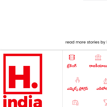
read more stories by h
బ్రేకింగ్
రాజకీయాల
ఎమ్మెల్యే ప్రోగ్రెస్
ఎడిటో