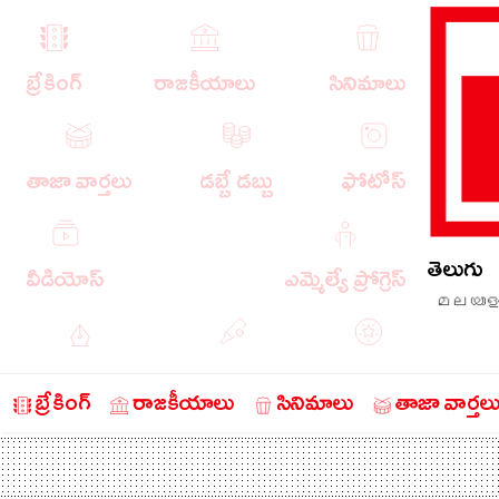
బ్రేకింగ్
రాజకీయాలు
సినిమాలు
తాజా వార్తలు
డబ్బే డబ్బు
ఫోటోస్
తెలుగు
వీడియోస్
ఎమ్మెల్యే ప్రోగ్రెస్
മലയാള
ఎడిటోరియల్
క్రీడా వార్తలు
బంగారం
బ్రేకింగ్
రాజకీయాలు
సినిమాలు
తాజా వార్తల
చరిత్రలో ఈ రోజు
నేరాలు
ఆటో