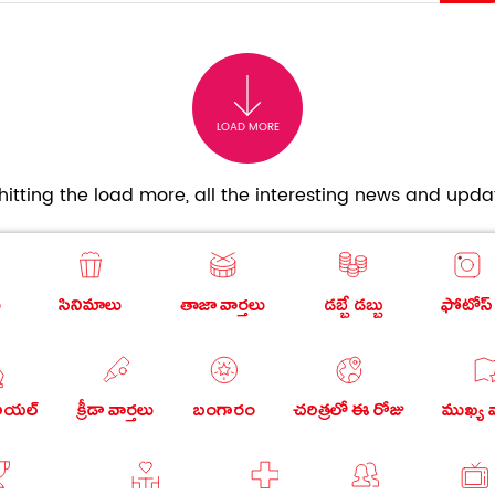
LOAD MORE
itting the load more, all the interesting news and updat
ు
సినిమాలు
తాజా వార్తలు
డబ్బే డబ్బు
ఫోటోస్
రియల్
క్రీడా వార్తలు
బంగారం
చరిత్రలో ఈ రోజు
ముఖ్య వ