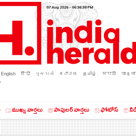
07 Aug 2026 - 06:36:39 PM
English
हिंदी
ગુજરાતી
ಕನ್ನಡ
தமிழ்
मराठी
বাঙ্গা
ം
ు
ముఖ్య వార్తలు
పాపులర్ వార్తలు
ఫోటోస్
వీ