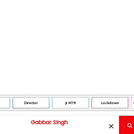
Director
Jr NTR
Lockdown
s