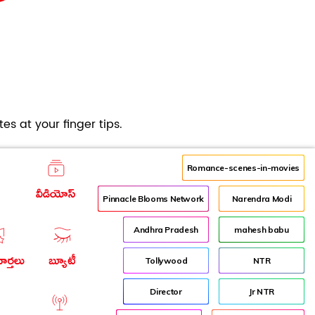
es at your finger tips.
Romance-scenes-in-movies
వీడియోస్
Pinnacle Blooms Network
Narendra Modi
Andhra Pradesh
mahesh babu
ార్తలు
బ్యూటీ
Tollywood
NTR
Director
Jr NTR