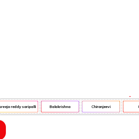
ఎన్ఆర్ఐ
ఎడ్యుకేషన్
reeja reddy saripalli
Balakrishna
Chiranjeevi