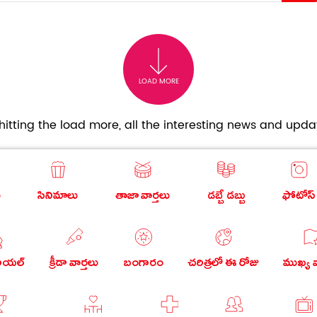
LOAD MORE
itting the load more, all the interesting news and updat
ు
సినిమాలు
తాజా వార్తలు
డబ్బే డబ్బు
ఫోటోస్
రియల్
క్రీడా వార్తలు
బంగారం
చరిత్రలో ఈ రోజు
ముఖ్య వ