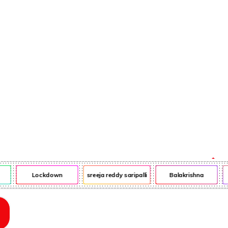
ఎన్ఆర్ఐ
ఎడ్యుకేషన్
Lockdown
sreeja reddy saripalli
Balakrishna