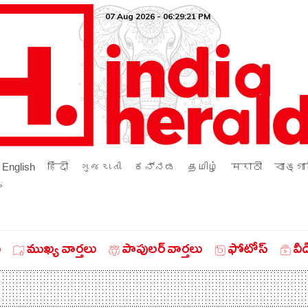
07 Aug 2026 - 06:29:21 PM
English
हिंदी
ગુજરાતી
ಕನ್ನಡ
தமிழ்
मराठी
বাঙ্গা
ം
ు
ముఖ్య వార్తలు
పాపులర్ వార్తలు
ఫోటోస్
వీ