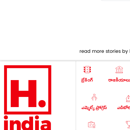
read more stories by h
బ్రేకింగ్
రాజకీయాల
ఎమ్మెల్యే ప్రోగ్రెస్
ఎడిటో