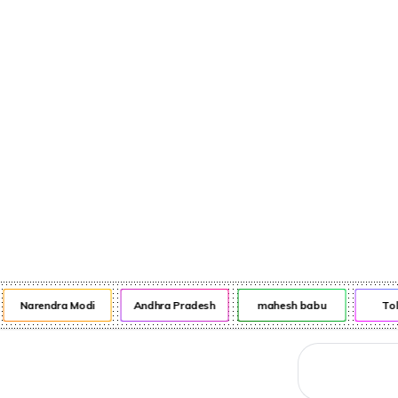
నేరాలు
ఆటో
వంటా వార్పు
Narendra Modi
Andhra Pradesh
mahesh babu
Tol