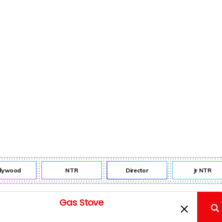
lywood
NTR
Director
Jr NTR