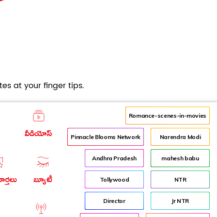
es at your finger tips.
Romance-scenes-in-movies
వీడియోస్
Pinnacle Blooms Network
Narendra Modi
Andhra Pradesh
mahesh babu
ార్తలు
బ్యూటీ
Tollywood
NTR
Director
Jr NTR