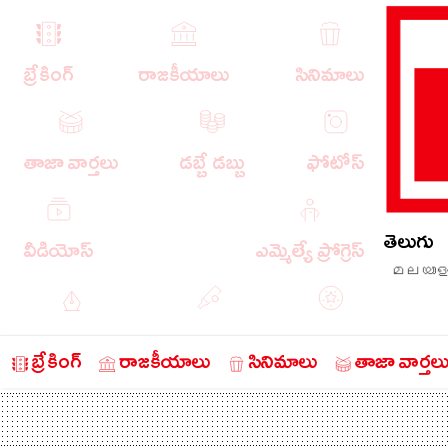
బ్రేకింగ్
రాజకీయాలు
సినిమాలు
తాజా వార్తలు
డబ్బే డబ్బు
ఫోటోస్
తెలుగు
వీడియోస్
ఎమ్మెల్యే ప్రోగ్రెస్
മലയാള
ఎడిటోరియల్
క్రీడా వార్తలు
బంగారం
బ్రేకింగ్
రాజకీయాలు
సినిమాలు
తాజా వార్తల
చరిత్రలో ఈ రోజు
నేరాలు
ఆటో