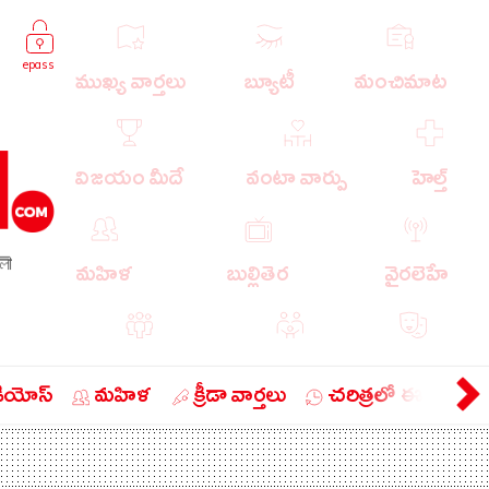
epass
ముఖ్య వార్తలు
బ్యూటీ
మంచిమాట
విజయం మీదే
వంటా వార్పు
హెల్త్
লী
మహిళ
బుల్లితెర
వైరలెహే
పాపులర్ వార్తలు
బుడుగు
వ్యంగ్యం
డియోస్
మహిళ
క్రీడా వార్తలు
చరిత్రలో ఈ రోజు
బిజినెస్
ఎడ్యుకేషన్
లైఫ్ స్టైల్