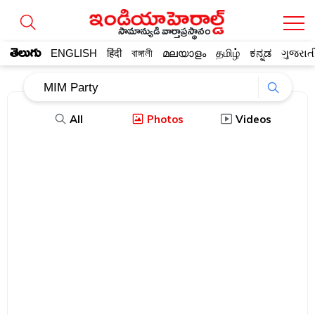
సామాన్యుడి వార్తాప్రస్థానం
తెలుగు
ENGLISH
हिंदी
বাঙ্গালী
മലയാളം
தமிழ்
ಕನ್ನಡ
ગુજરાત
All
Photos
Videos