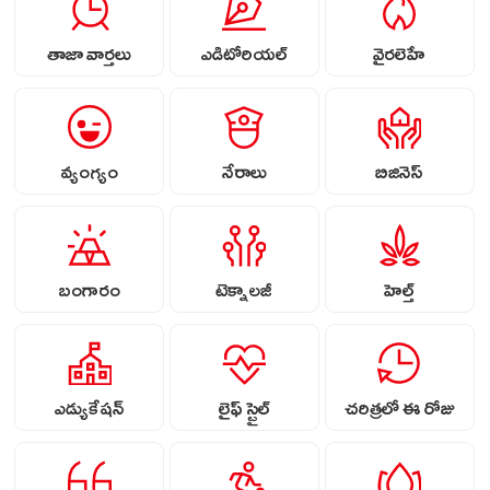
తాజా వార్తలు
ఎడిటోరియల్
వైరలెహే
వ్యంగ్యం
నేరాలు
బిజినెస్
బంగారం
టెక్నాలజీ
హెల్త్
ఎడ్యుకేషన్
లైఫ్ స్టైల్
చరిత్రలో ఈ రోజు