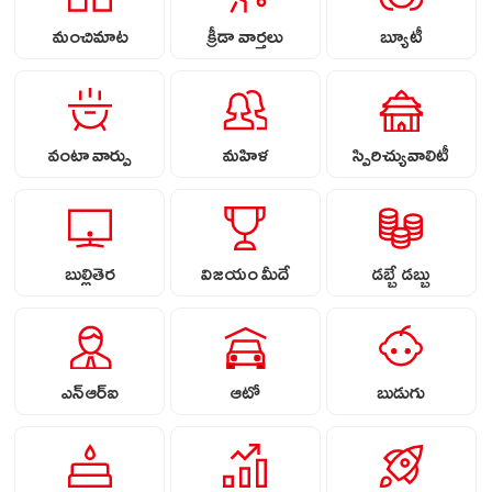
మంచిమాట
క్రీడా వార్తలు
బ్యూటీ
వంటా వార్పు
మహిళ
స్పిరిచ్యువాలిటీ
బుల్లితెర
విజయం మీదే
డబ్బే డబ్బు
ఎన్ఆర్ఐ
ఆటో
బుడుగు