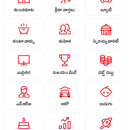
మంచిమాట
క్రీడా వార్తలు
బ్యూటీ
వంటా వార్పు
మహిళ
స్పిరిచ్యువాలిటీ
బుల్లితెర
విజయం మీదే
డబ్బే డబ్బు
ఎన్ఆర్ఐ
ఆటో
బుడుగు