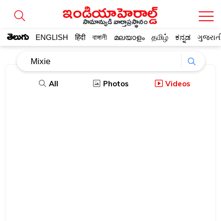
సామాన్యుడి వార్తాప్రస్థానం
తెలుగు
ENGLISH
हिंदी
বাঙ্গালী
മലയാളം
தமிழ்
ಕನ್ನಡ
ગુજરાત
All
Photos
Videos