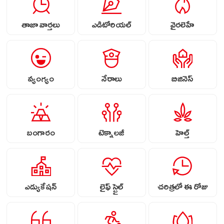
తాజా వార్తలు
ఎడిటోరియల్
వైరలెహే
వ్యంగ్యం
నేరాలు
బిజినెస్
బంగారం
టెక్నాలజీ
హెల్త్
ఎడ్యుకేషన్
లైఫ్ స్టైల్
చరిత్రలో ఈ రోజు