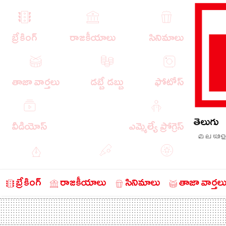
బ్రేకింగ్
రాజకీయాలు
సినిమాలు
తాజా వార్తలు
డబ్బే డబ్బు
ఫోటోస్
తెలుగు
వీడియోస్
ఎమ్మెల్యే ప్రోగ్రెస్
മലയാള
ఎడిటోరియల్
క్రీడా వార్తలు
బంగారం
బ్రేకింగ్
రాజకీయాలు
సినిమాలు
తాజా వార్తల
చరిత్రలో ఈ రోజు
నేరాలు
ఆటో