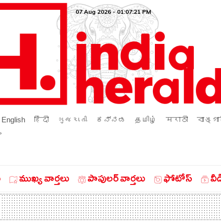
07 Aug 2026 - 01:07:21 PM
English
हिंदी
ગુજરાતી
ಕನ್ನಡ
தமிழ்
मराठी
বাঙ্গা
ം
ు
ముఖ్య వార్తలు
పాపులర్ వార్తలు
ఫోటోస్
వీ