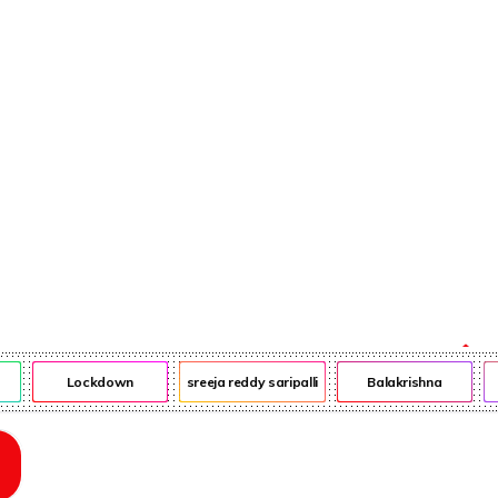
ఎన్ఆర్ఐ
ఎడ్యుకేషన్
Lockdown
sreeja reddy saripalli
Balakrishna