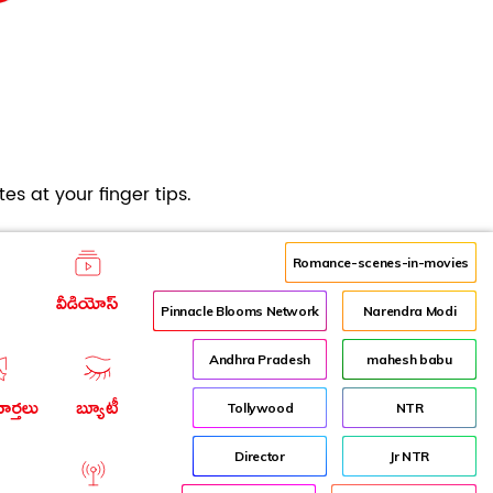
es at your finger tips.
Romance-scenes-in-movies
వీడియోస్
Pinnacle Blooms Network
Narendra Modi
Andhra Pradesh
mahesh babu
ార్తలు
బ్యూటీ
Tollywood
NTR
Director
Jr NTR