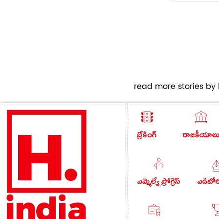
read more stories by h
బ్రేకింగ్
రాజకీయాల
ఎమ్మెల్యే ప్రోగ్రెస్
ఎడిటో