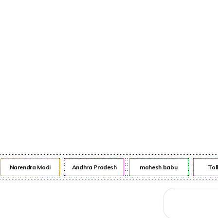
నేరాలు
ఆటో
వంటా వార్పు
Narendra Modi
Andhra Pradesh
mahesh babu
Tol