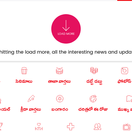
LOAD MORE
itting the load more, all the interesting news and updat
ు
సినిమాలు
తాజా వార్తలు
డబ్బే డబ్బు
ఫోటోస్
రియల్
క్రీడా వార్తలు
బంగారం
చరిత్రలో ఈ రోజు
ముఖ్య వ