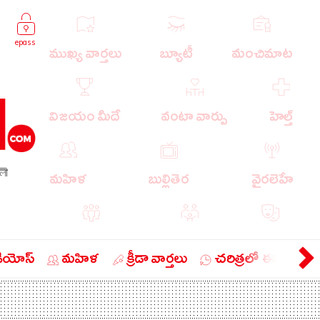
epass
ముఖ్య వార్తలు
బ్యూటీ
మంచిమాట
విజయం మీదే
వంటా వార్పు
హెల్త్
লী
మహిళ
బుల్లితెర
వైరలెహే
పాపులర్ వార్తలు
బుడుగు
వ్యంగ్యం
డియోస్
మహిళ
క్రీడా వార్తలు
చరిత్రలో ఈ రోజు
బిజినెస్
ఎడ్యుకేషన్
లైఫ్ స్టైల్