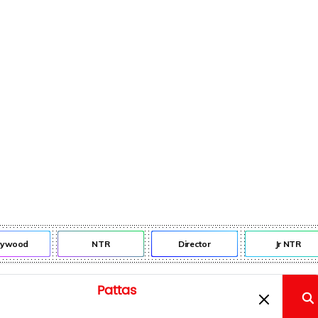
lywood
NTR
Director
Jr NTR