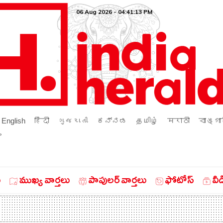
06 Aug 2026 - 04:41:13 PM
English
हिंदी
ગુજરાતી
ಕನ್ನಡ
தமிழ்
मराठी
বাঙ্গা
ം
ు
ముఖ్య వార్తలు
పాపులర్ వార్తలు
ఫోటోస్
వీ