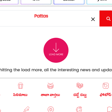
LOAD MORE
itting the load more, all the interesting news and updat
ు
సినిమాలు
తాజా వార్తలు
డబ్బే డబ్బు
ఫోటోస్