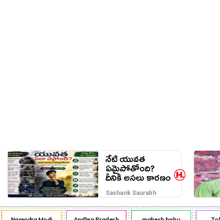
నేరాలు
ఆటో
వంటా వార్పు
నేటి యువత
ఏమైపోతోంది?
దీనికి అసలు కారణం
ఎవరు?
Sashank Saurabh
Narendra Modi
Andhra Pradesh
mahesh babu
Tol