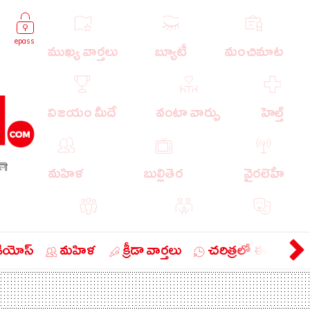
epass
ముఖ్య వార్తలు
బ్యూటీ
మంచిమాట
విజయం మీదే
వంటా వార్పు
హెల్త్
লী
మహిళ
బుల్లితెర
వైరలెహే
పాపులర్ వార్తలు
బుడుగు
వ్యంగ్యం
డియోస్
మహిళ
క్రీడా వార్తలు
చరిత్రలో ఈ రోజు
బిజినెస్
ఎడ్యుకేషన్
లైఫ్ స్టైల్