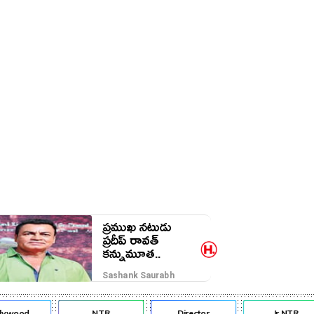
ప్రముఖ నటుడు
ప్రదీప్ రావత్
కన్నుమూత..
Sashank Saurabh
lywood
NTR
Director
Jr NTR