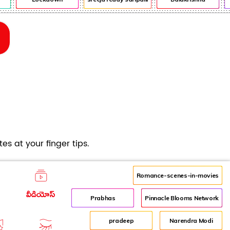
es at your finger tips.
Romance-scenes-in-movies
వీడియోస్
Prabhas
Pinnacle Blooms Network
pradeep
Narendra Modi