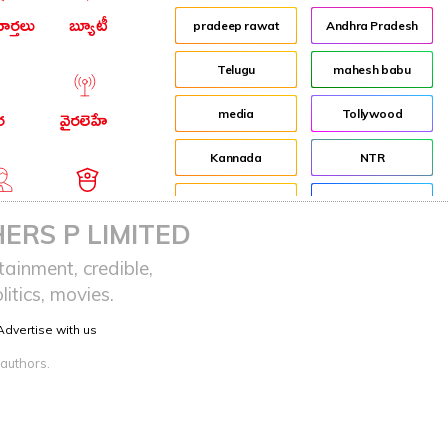
ార్తలు
బ్యూటీ
pradeep rawat
Andhra Pradesh
Telugu
mahesh babu
media
Tollywood
ర
వైరలెహే
Kannada
NTR
job
Director
ఆర్ఐ
నేరాలు
ERS P LIMITED
Shakti
Jr NTR
ainment, credible,
itics, movies.
Audience
Lockdown
Advertise with us
sreeja reddy saripalli
Balakrishna
 authors.
Chiranjeevi
KCR
Samantha
Pawan Kalyan