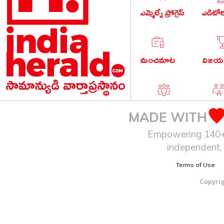
ఎమ్మెల్యే ప్రోగ్రెస్
ఎడిటో
మంచిమాట
విజయం
పాపులర్ వార్తలు
బుడు
MADE WITH
Empowering 140+ I
independent, 
ఆటో
Terms of Use
Copyrig