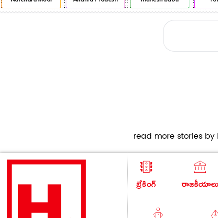
read more stories by h
బ్రేకింగ్
రాజకీయాల