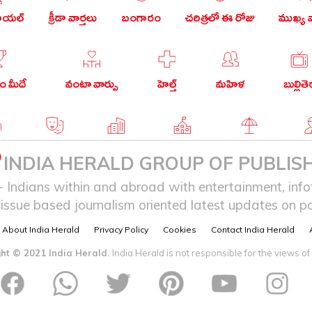
రియల్
క్రీడా వార్తలు
బంగారం
చరిత్రలో ఈ రోజు
ముఖ్య వ
 మీదే
వంటా వార్పు
హెల్త్
మహిళ
బుల్లితె
గు
వ్యంగ్యం
బిజినెస్
ఎడ్యుకేషన్
లైఫ్ స్టైల్
ఎన్
INDIA HERALD GROUP OF PUBLISH
ndians within and abroad with entertainment, infot
issue based journalism oriented latest updates on pol
About India Herald
Privacy Policy
Cookies
Contact India Herald
ht © 2021 India Herald.
India Herald is not responsible for the views of