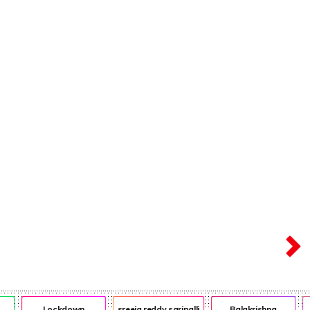
ఎన్ఆర్ఐ
ఎడ్యుకేషన్
Lockdown
sreeja reddy saripalli
Balakrishna