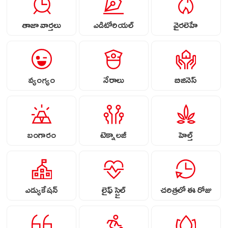
తాజా వార్తలు
ఎడిటోరియల్
వైరలెహే
వ్యంగ్యం
నేరాలు
బిజినెస్
బంగారం
టెక్నాలజీ
హెల్త్
ఎడ్యుకేషన్
లైఫ్ స్టైల్
చరిత్రలో ఈ రోజు