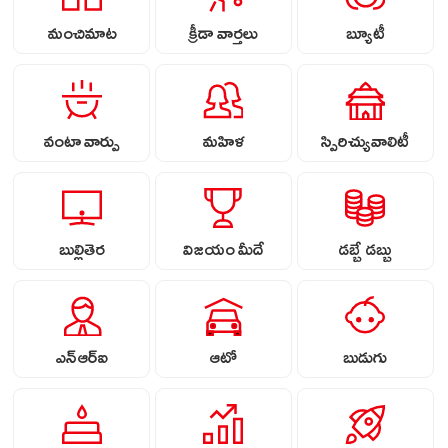
మంచిమాట
క్రీడా వార్తలు
బ్యూటీ
వంటా వార్పు
మహిళ
స్పిరిచ్యువాలిటీ
బుల్లితెర
విజయం మీదే
డబ్బే డబ్బు
ఎన్ఆర్ఐ
ఆటో
బుడుగు