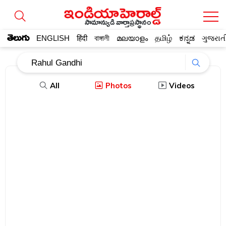
సామాన్యుడి వార్తాప్రస్థానం
తెలుగు
ENGLISH
हिंदी
বাঙ্গালী
മലയാളം
தமிழ்
ಕನ್ನಡ
ગુજરાત
All
Photos
Videos