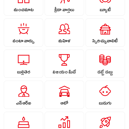
మంచిమాట
క్రీడా వార్తలు
బ్యూటీ
వంటా వార్పు
మహిళ
స్పిరిచ్యువాలిటీ
బుల్లితెర
విజయం మీదే
డబ్బే డబ్బు
ఎన్ఆర్ఐ
ఆటో
బుడుగు