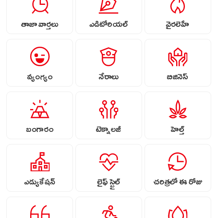
తాజా వార్తలు
ఎడిటోరియల్
వైరలెహే
వ్యంగ్యం
నేరాలు
బిజినెస్
బంగారం
టెక్నాలజీ
హెల్త్
ఎడ్యుకేషన్
లైఫ్ స్టైల్
చరిత్రలో ఈ రోజు