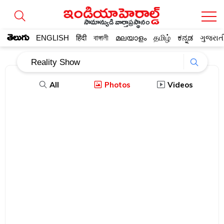
సామాన్యుడి వార్తాప్రస్థానం
తెలుగు
ENGLISH
हिंदी
বাঙ্গালী
മലയാളം
தமிழ்
ಕನ್ನಡ
ગુજરાત
All
Photos
Videos