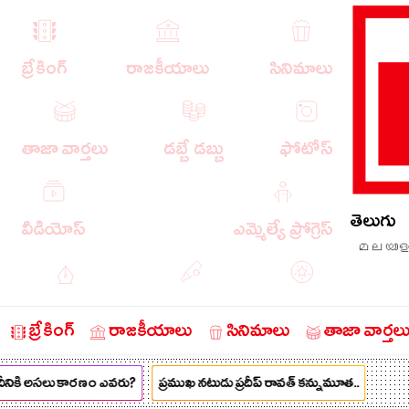
బ్రేకింగ్
రాజకీయాలు
సినిమాలు
తాజా వార్తలు
డబ్బే డబ్బు
ఫోటోస్
తెలుగు
వీడియోస్
ఎమ్మెల్యే ప్రోగ్రెస్
മലയാള
ఎడిటోరియల్
క్రీడా వార్తలు
బంగారం
బ్రేకింగ్
రాజకీయాలు
సినిమాలు
తాజా వార్తల
నికి అసలు కారణం ఎవరు?
ప్రముఖ నటుడు ప్రదీప్ రావత్ కన్నుమూత..
చరిత్రలో ఈ రోజు
నేరాలు
ఆటో