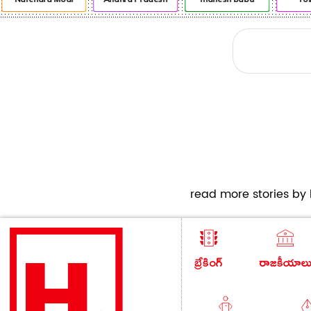
read more stories by h
బ్రేకింగ్
రాజకీయాల