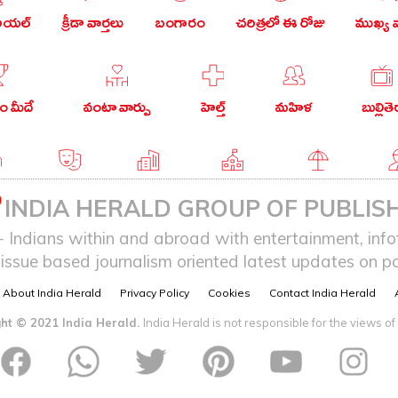
రియల్
క్రీడా వార్తలు
బంగారం
చరిత్రలో ఈ రోజు
ముఖ్య వ
 మీదే
వంటా వార్పు
హెల్త్
మహిళ
బుల్లితె
గు
వ్యంగ్యం
బిజినెస్
ఎడ్యుకేషన్
లైఫ్ స్టైల్
ఎన్
INDIA HERALD GROUP OF PUBLISH
ndians within and abroad with entertainment, infot
issue based journalism oriented latest updates on pol
About India Herald
Privacy Policy
Cookies
Contact India Herald
ht © 2021 India Herald.
India Herald is not responsible for the views of