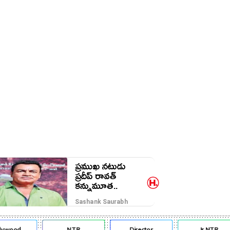
ప్రముఖ నటుడు
ప్రదీప్ రావత్
కన్నుమూత..
Sashank Saurabh
lywood
NTR
Director
Jr NTR