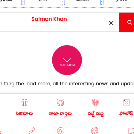
LOAD MORE
itting the load more, all the interesting news and updat
ు
సినిమాలు
తాజా వార్తలు
డబ్బే డబ్బు
ఫోటోస్