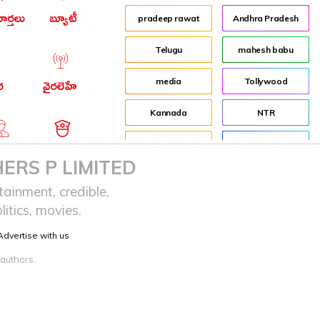
ార్తలు
బ్యూటీ
pradeep rawat
Andhra Pradesh
Telugu
mahesh babu
media
Tollywood
ర
వైరలెహే
Kannada
NTR
job
Director
ఆర్ఐ
నేరాలు
ERS P LIMITED
Shakti
Jr NTR
ainment, credible,
itics, movies.
Audience
Lockdown
Advertise with us
sreeja reddy saripalli
Balakrishna
 authors.
Chiranjeevi
KCR
Samantha
Pawan Kalyan