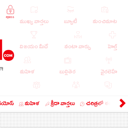
epass
ముఖ్య వార్తలు
బ్యూటీ
మంచిమాట
విజయం మీదే
వంటా వార్పు
హెల్త్
লী
మహిళ
బుల్లితెర
వైరలెహే
పాపులర్ వార్తలు
బుడుగు
వ్యంగ్యం
డియోస్
మహిళ
క్రీడా వార్తలు
చరిత్రలో ఈ రోజు
బిజినెస్
ఎడ్యుకేషన్
లైఫ్ స్టైల్