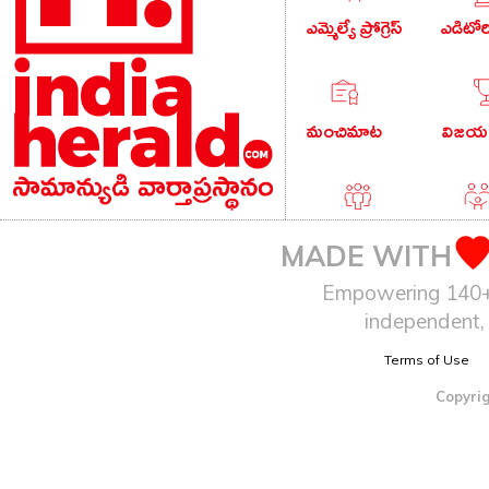
ఎమ్మెల్యే ప్రోగ్రెస్
ఎడిటో
మంచిమాట
విజయం
పాపులర్ వార్తలు
బుడు
MADE WITH
Empowering 140+ I
independent, 
ఆటో
Terms of Use
Copyrig