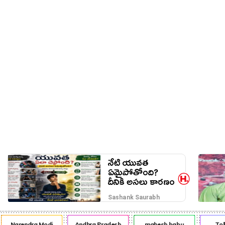
నేరాలు
ఆటో
వంటా వార్పు
నేటి యువత
ఏమైపోతోంది?
దీనికి అసలు కారణం
ఎవరు?
Sashank Saurabh
Narendra Modi
Andhra Pradesh
mahesh babu
Tol