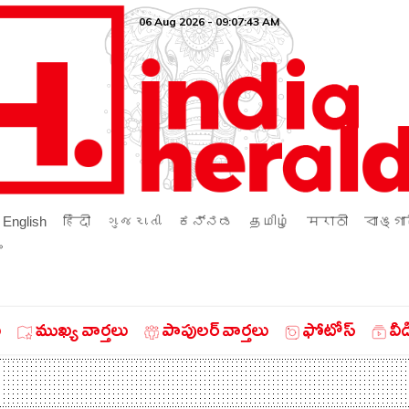
06 Aug 2026 - 09:07:43 AM
English
हिंदी
ગુજરાતી
ಕನ್ನಡ
தமிழ்
मराठी
বাঙ্গা
ം
ు
ముఖ్య వార్తలు
పాపులర్ వార్తలు
ఫోటోస్
వీ