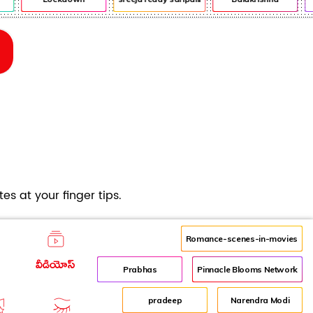
es at your finger tips.
Romance-scenes-in-movies
వీడియోస్
Prabhas
Pinnacle Blooms Network
pradeep
Narendra Modi