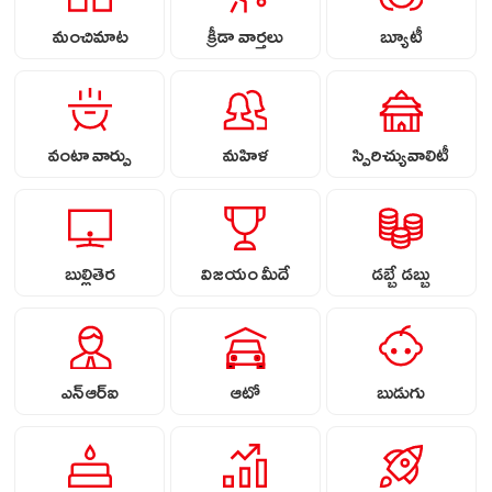
మంచిమాట
క్రీడా వార్తలు
బ్యూటీ
వంటా వార్పు
మహిళ
స్పిరిచ్యువాలిటీ
బుల్లితెర
విజయం మీదే
డబ్బే డబ్బు
ఎన్ఆర్ఐ
ఆటో
బుడుగు