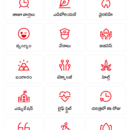
తాజా వార్తలు
ఎడిటోరియల్
వైరలెహే
వ్యంగ్యం
నేరాలు
బిజినెస్
బంగారం
టెక్నాలజీ
హెల్త్
ఎడ్యుకేషన్
లైఫ్ స్టైల్
చరిత్రలో ఈ రోజు