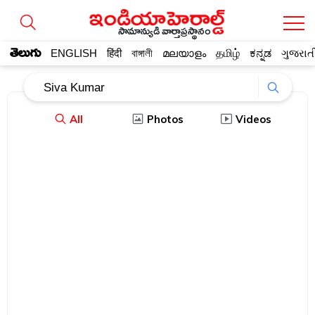
సామాన్యుడి వార్తాప్రస్థానం
తెలుగు
ENGLISH
हिंदी
বাঙ্গালী
മലയാളം
தமிழ்
ಕನ್ನಡ
ગુજરાત
All
Photos
Videos