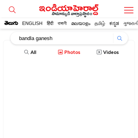
సామాన్యుడి వార్తాప్రస్థానం
తెలుగు
ENGLISH
हिंदी
বাঙ্গালী
മലയാളം
தமிழ்
ಕನ್ನಡ
ગુજરાત
All
Photos
Videos