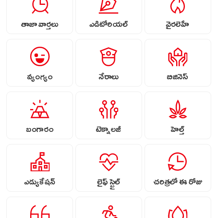
తాజా వార్తలు
ఎడిటోరియల్
వైరలెహే
వ్యంగ్యం
నేరాలు
బిజినెస్
బంగారం
టెక్నాలజీ
హెల్త్
ఎడ్యుకేషన్
లైఫ్ స్టైల్
చరిత్రలో ఈ రోజు