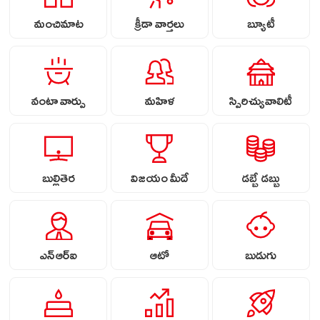
మంచిమాట
క్రీడా వార్తలు
బ్యూటీ
వంటా వార్పు
మహిళ
స్పిరిచ్యువాలిటీ
బుల్లితెర
విజయం మీదే
డబ్బే డబ్బు
ఎన్ఆర్ఐ
ఆటో
బుడుగు