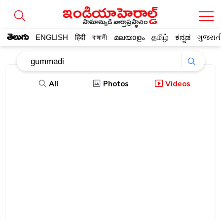
సామాన్యుడి వార్తాప్రస్థానం
తెలుగు
ENGLISH
हिंदी
বাঙ্গালী
മലയാളം
தமிழ்
ಕನ್ನಡ
ગુજરાત
All
Photos
Videos