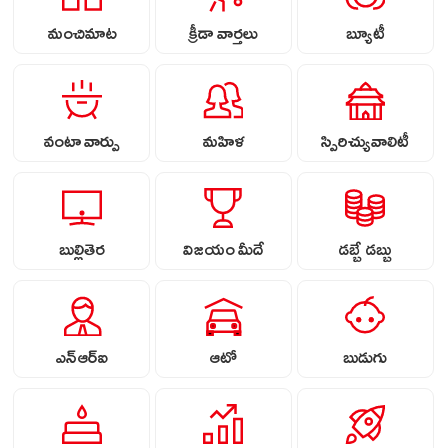
మంచిమాట
క్రీడా వార్తలు
బ్యూటీ
వంటా వార్పు
మహిళ
స్పిరిచ్యువాలిటీ
బుల్లితెర
విజయం మీదే
డబ్బే డబ్బు
ఎన్ఆర్ఐ
ఆటో
బుడుగు