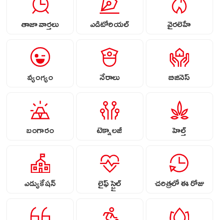
తాజా వార్తలు
ఎడిటోరియల్
వైరలెహే
వ్యంగ్యం
నేరాలు
బిజినెస్
బంగారం
టెక్నాలజీ
హెల్త్
ఎడ్యుకేషన్
లైఫ్ స్టైల్
చరిత్రలో ఈ రోజు