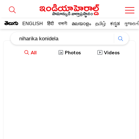
సామాన్యుడి వార్తాప్రస్థానం
తెలుగు
ENGLISH
हिंदी
বাঙ্গালী
മലയാളം
தமிழ்
ಕನ್ನಡ
ગુજરાત
All
Photos
Videos