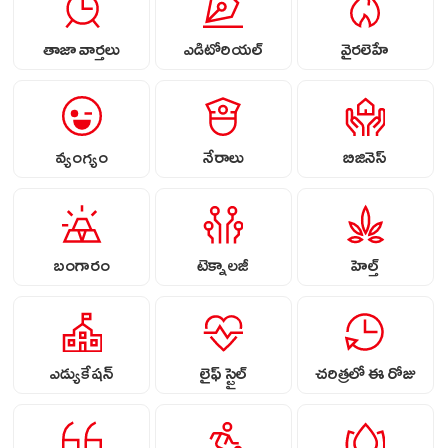
తాజా వార్తలు
ఎడిటోరియల్
వైరలెహే
వ్యంగ్యం
నేరాలు
బిజినెస్
బంగారం
టెక్నాలజీ
హెల్త్
ఎడ్యుకేషన్
లైఫ్ స్టైల్
చరిత్రలో ఈ రోజు