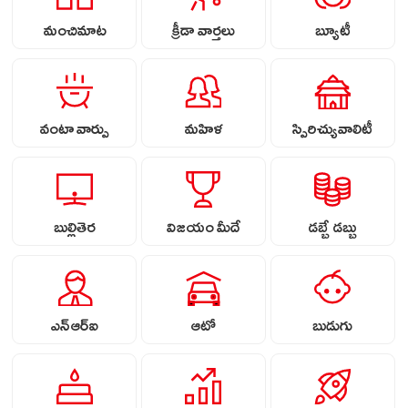
మంచిమాట
క్రీడా వార్తలు
బ్యూటీ
వంటా వార్పు
మహిళ
స్పిరిచ్యువాలిటీ
బుల్లితెర
విజయం మీదే
డబ్బే డబ్బు
ఎన్ఆర్ఐ
ఆటో
బుడుగు