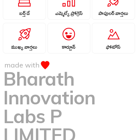
బర్త్ డే
ఎమ్మెల్యే ప్రోగ్రెస్
పాపులర్ వార్తలు
ముఖ్య వార్తలు
కార్టూన్
ఫోటోస్
made with
Bharath
Innovation
Labs P
LIMITED