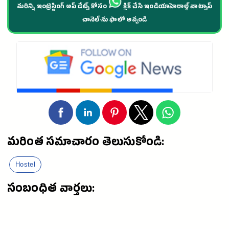
మరిన్ని ఇంట్రెస్టింగ్ అప్ డేట్స్ కోసం
క్లిక్ చేసి ఇండియాహెరాల్డ్ వాట్సాప్
చానెల్·ను ఫాలో అవ్వండి
మరింత సమాచారం తెలుసుకోండి:
Hostel
సంబంధిత వార్తలు: