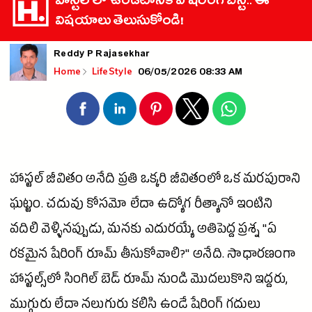
హాస్టల్ లో ఉండటానికి ఏ షేరింగ్ బెస్ట్.. ఈ
విషయాలు తెలుసుకోండి!
Reddy P Rajasekhar
06/05/2026 08:33 AM
Home
LifeStyle
హాస్టల్ జీవితం అనేది ప్రతి ఒక్కరి జీవితంలో ఒక మరపురాని
ఘట్టం. చదువు కోసమో లేదా ఉద్యోగ రీత్యానో ఇంటిని
వదిలి వెళ్ళినప్పుడు, మనకు ఎదురయ్యే అతిపెద్ద ప్రశ్న "ఏ
రకమైన షేరింగ్ రూమ్ తీసుకోవాలి?" అనేది. సాధారణంగా
హాస్టల్స్‌లో సింగిల్ బెడ్ రూమ్ నుండి మొదలుకొని ఇద్దరు,
ముగ్గురు లేదా నలుగురు కలిసి ఉండే షేరింగ్ గదులు