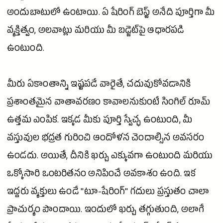
అందుబాటులో ఉంటాయి. ఏ షేరింగ్ బెస్ట్ అనేది పూర్తిగా మీ
వ్యక్తిత్వం, అలవాట్లు మరియు మీ బడ్జెట్‌పై ఆధారపడి
ఉంటుంది.
మీరు ఏకాంతాన్ని ఇష్టపడే వారైతే, చదువుకోవడానికి
ప్రశాంతమైన వాతావరణం కావాలనుకుంటే సింగిల్ రూమ్
ఉత్తమ ఎంపిక. ఇక్కడ మీకు పూర్తి స్వేచ్ఛ ఉంటుంది, మీ
వస్తువుల భద్రత గురించి ఆందోళన చెందాల్సిన అవసరం
ఉండదు. అయితే, దీనికి ఖర్చు ఎక్కువగా ఉంటుంది మరియు
ఒక్కోసారి ఒంటరితనం అనిపించే అవకాశం ఉంది. ఇక
ఇద్దరు వ్యక్తులు ఉండే "టూ-షేరింగ్" గదులు ప్రస్తుతం చాలా
ప్రాచుర్యం పొందాయి. ఇందులో ఖర్చు తగ్గుతుంది, అలాగే