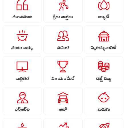
మంచిమాట
క్రీడా వార్తలు
బ్యూటీ
వంటా వార్పు
మహిళ
స్పిరిచ్యువాలిటీ
బుల్లితెర
విజయం మీదే
డబ్బే డబ్బు
ఎన్ఆర్ఐ
ఆటో
బుడుగు