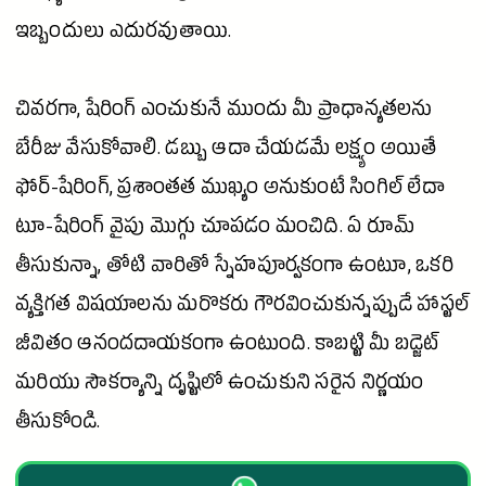
ఇబ్బందులు ఎదురవుతాయి.
చివరగా, షేరింగ్ ఎంచుకునే ముందు మీ ప్రాధాన్యతలను
బేరీజు వేసుకోవాలి. డబ్బు
ఆదా
చేయడమే లక్ష్యం అయితే
ఫోర్-షేరింగ్, ప్రశాంతత ముఖ్యం అనుకుంటే సింగిల్ లేదా
టూ-షేరింగ్ వైపు మొగ్గు చూపడం మంచిది. ఏ రూమ్
తీసుకున్నా, తోటి వారితో స్నేహపూర్వకంగా ఉంటూ, ఒకరి
వ్యక్తిగత విషయాలను మరొకరు గౌరవించుకున్నప్పుడే హాస్టల్
జీవితం ఆనందదాయకంగా ఉంటుంది. కాబట్టి మీ బడ్జెట్
మరియు సౌకర్యాన్ని దృష్టిలో ఉంచుకుని సరైన నిర్ణయం
తీసుకోండి.