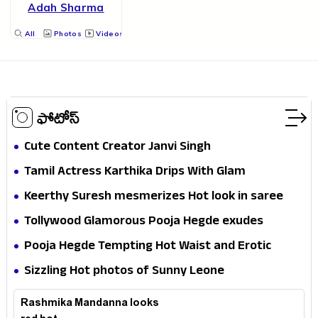
Adah Sharma
All
Photos
Videos
ఫోటోస్
Cute Content Creator Janvi Singh
Tamil Actress Karthika Drips With Glam
Keerthy Suresh mesmerizes Hot look in saree
Tollywood Glamorous Pooja Hegde exudes
Hotness
Pooja Hegde Tempting Hot Waist and Erotic
Expression in Black Saree
Sizzling Hot photos of Sunny Leone
Rashmika Mandanna looks