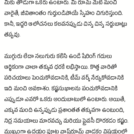
మీకు తోడుగా ఒకరు ఉంటారు. మీ రూమ్ మేట్ మంచి
వారైతే, జీవితాంతం గుర్తుండిపోయే స్నేహం చిగురిస్తుంది.
కానీ, ఇద్దరి ఆలోచనలు కలవనప్పుడు చిన్న చిన్న సర్దుబాట్లు
తప్పవు.
ముగ్గురు లేదా నలుగురు కలిసి ఉండే షేరింగ్ గదులు
ఆర్థికంగా చాలా తక్కువ ధరకే లభిస్తాయి. కొత్త వారితో
పరిచయాలు పెంచుకోవడానికి, టీమ్ వర్క్ నేర్చుకోవడానికి
ఇది మంచి అవకాశం. కష్టసుఖాలను పంచుకోవడానికి
ఎప్పుడూ ఎవరో ఒకరు అందుబాటులో ఉంటారు. అయితే,
ఎక్కువ మంది ఉన్నప్పుడు ప్రశాంతత తక్కువగా ఉంటుంది,
నిద్ర సమయాలు మారవచ్చు మరియు ప్రైవసీ దొరకడం కష్టం.
ముఖ్యంగా ఉదయం పూట వాష్‌రూమ్ వాడకం విషయంలో