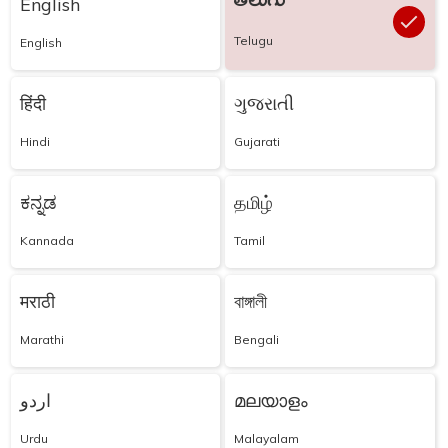
తెలుగు
English
Telugu
English
हिंदी
ગુજરાતી
Hindi
Gujarati
ಕನ್ನಡ
தமிழ்
Kannada
Tamil
मराठी
বাঙ্গালী
Marathi
Bengali
اردو
മലയാളം
Urdu
Malayalam