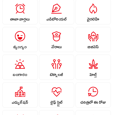
తాజా వార్తలు
ఎడిటోరియల్
వైరలెహే
వ్యంగ్యం
నేరాలు
బిజినెస్
బంగారం
టెక్నాలజీ
హెల్త్
ఎడ్యుకేషన్
లైఫ్ స్టైల్
చరిత్రలో ఈ రోజు