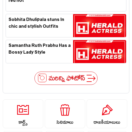
red hot
Sobhita Dhulipala stuns In
chic and stylish Outfits
Samantha Ruth Prabhu Has a
Bossy Lady Style
మరిన్ని ఫోటోస్
కార్డ్స్
సినిమాలు
రాజకీయాలులు