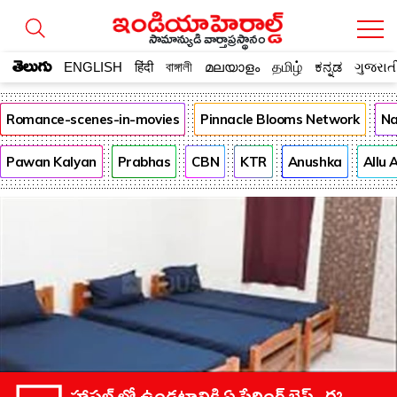
సామాన్యుడి వార్తాప్రస్థానం
తెలుగు
ENGLISH
हिंदी
বাঙ্গালী
മലയാളം
தமிழ்
ಕನ್ನಡ
ગુજરાત
Romance-scenes-in-movies
Pinnacle Blooms Network
Na
Pawan Kalyan
Prabhas
CBN
KTR
Anushka
Allu 