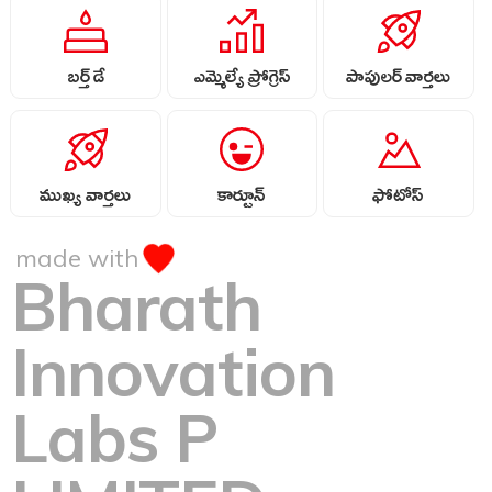
బర్త్ డే
ఎమ్మెల్యే ప్రోగ్రెస్
పాపులర్ వార్తలు
ముఖ్య వార్తలు
కార్టూన్
ఫోటోస్
made with
Bharath
Innovation
Labs P