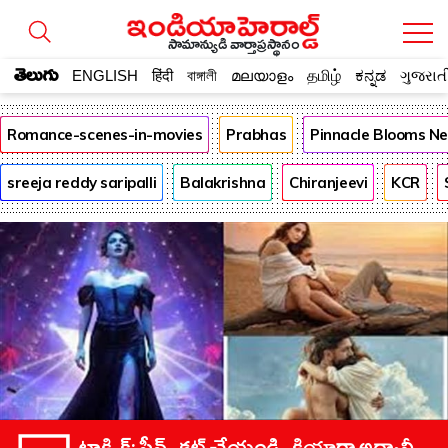
సామాన్యుడి వార్తాప్రస్థానం
తెలుగు
ENGLISH
हिंदी
বাঙ্গালী
മലയാളം
தமிழ்
ಕನ್ನಡ
ગુજરાત
Romance-scenes-in-movies
Prabhas
Pinnacle Blooms N
sreeja reddy saripalli
Balakrishna
Chiranjeevi
KCR