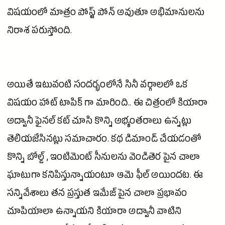
విషయంలో మాత్రం పోస్ట్ పోన్ అవుతూ అభిమానులను
నిరాశ పరుస్తోంది.
అయితే ఇటువంటి సందర్భంలోనే సినీ వర్గాలలో ఒక
విషయం హాట్ టాపిక్ గా మారింది.. ఈ చిత్రంలో
కియారా
అద్వానీ
ఫైనల్ కట్ చూసి కొన్ని అభ్యంతరాలు ఉన్నట్లు
తెలియజేసినట్లు సమాచారం. కథ డిమాండ్ చేయడంతో
కొన్ని బోల్డ్ , ఇంటిమెంట్ సీనులను వెండితెర పైన చాలా
ఘాటుగా కనిపిస్తున్నాయంటూ ఆమె ఫీల్ అయిందట. ఈ
సన్నివేశాలు తన ప్రస్తుత ఇమేజ్ పైన చాలా ప్రభావం
చూపియాలా ఉన్నాయని
కియారా అద్వానీ
వాటిని