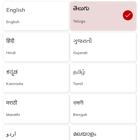
తెలుగు
English
Telugu
English
हिंदी
ગુજરાતી
Hindi
Gujarati
ಕನ್ನಡ
தமிழ்
Kannada
Tamil
मराठी
বাঙ্গালী
Marathi
Bengali
اردو
മലയാളം