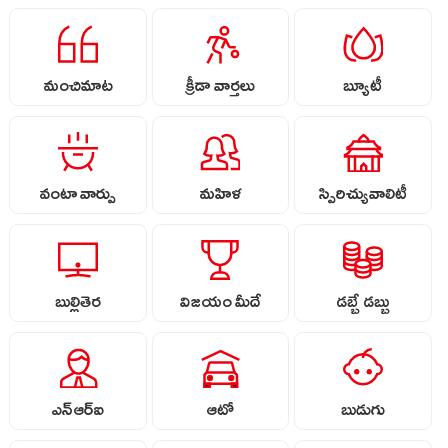
మంచిమాట
క్రీడా వార్తలు
బ్యూటీ
వంటా వార్పు
మహిళ
స్పిరిచ్యువాలిటీ
బుల్లితెర
విజయం మీదే
డబ్బే డబ్బు
ఎన్ఆర్ఐ
ఆటో
బుడుగు