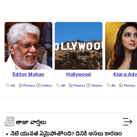
Editor Mohan
Hollywood
Kiara Adv
All
Photos
Videos
All
Photos
Videos
All
Photos
తాజా వార్తలు
నేటి యువత ఏమైపోతోంది? దీనికి అసలు కారణం