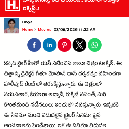
టాక్సిక్: సీన్స్ కట్ చేయండి.. కియారా అద్వానీ
రిక్వెస్ట్..!
Divya
03/05/2026 11:32 AM
Home
Movies
కన్నడ స్టార్
హీరో
యష్ నటించిన తాజా చిత్రం టాక్సిక్ . ఈ
చిత్రాన్ని
డైరెక్టర్
గీతూ
మోహన్
దాస్ దర్శకత్వం వహించగా
హాలీవుడ్
రేంజ్ లో తెరకెక్కిస్తున్నారు. ఈ చిత్రంలో
నయనతార,
కియారా అద్వానీ
, రుక్మిణి వసంత్, మరి
కొంతమంది నటీనటులు ఇందులో నటిస్తున్నారు. ఇప్పటికే
ఈ
సినిమా
నుంచి విడుదలైన ట్రైలర్
సినిమా
పైన
అంచనాలను పెంచేశాయి. ఇక ఈ
సినిమా
విడుదల