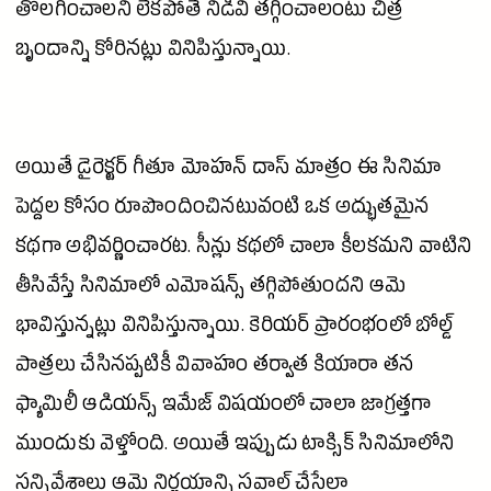
తొలగించాలని లేకపోతే నిడివి తగ్గించాలంటు చిత్ర
బృందాన్ని కోరినట్లు వినిపిస్తున్నాయి.
అయితే
డైరెక్టర్
గీతూ
మోహన్
దాస్ మాత్రం ఈ
సినిమా
పెద్దల కోసం రూపొందించినటువంటి ఒక అద్భుతమైన
కథగా అభివర్ణించారట. సీన్లు కథలో చాలా కీలకమని వాటిని
తీసివేస్తే సినిమాలో ఎమోషన్స్ తగ్గిపోతుందని ఆమె
భావిస్తున్నట్లు వినిపిస్తున్నాయి. కెరియర్ ప్రారంభంలో బోల్డ్
పాత్రలు చేసినప్పటికీ వివాహం తర్వాత
కియారా
తన
ఫ్యామిలీ
ఆడియన్స్
ఇమేజ్ విషయంలో చాలా జాగ్రత్తగా
ముందుకు వెళ్తోంది. అయితే ఇప్పుడు టాక్సిక్ సినిమాలోని
సన్నివేశాలు ఆమె నిర్ణయాన్ని సవాల్ చేసేలా