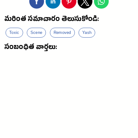
మరింత సమాచారం తెలుసుకోండి:
Toxic
Scene
Removed
Yash
సంబంధిత వార్తలు: