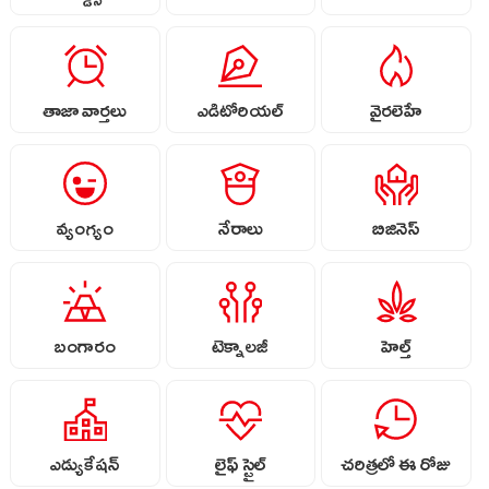
తాజా వార్తలు
ఎడిటోరియల్
వైరలెహే
వ్యంగ్యం
నేరాలు
బిజినెస్
బంగారం
టెక్నాలజీ
హెల్త్
ఎడ్యుకేషన్
లైఫ్ స్టైల్
చరిత్రలో ఈ రోజు