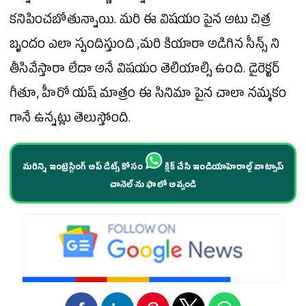
కనిపించబోతున్నాయి. మరి ఈ విషయం పైన అటు చిత్ర
బృందం ఎలా స్పందిస్తుంది ,మరి
కియారా
అడిగిన సీన్స్ ని
తీసివేస్తారా లేదా అనే విషయం తెలియాల్సి ఉంది.
డైరెక్టర్
గీతూ,
హీరో
యష్ మాత్రం ఈ
సినిమా
పైన చాలా నమ్మకం
గానే ఉన్నట్లు తెలుస్తోంది.
మరిన్ని ఇంట్రెస్టింగ్ అప్ డేట్స్ కోసం
క్లిక్ చేసి ఇండియాహెరాల్డ్ వాట్సాప్
చానెల్·ను ఫాలో అవ్వండి