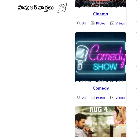
పాపులర్ వార్తలు
Cinema
All
Photos
Videos
Comedy
All
Photos
Videos