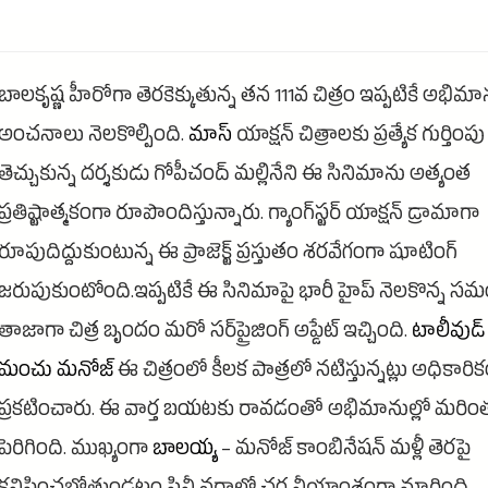
బాలకృష్ణ హీరోగా తెరకెక్కుతున్న తన 111వ చిత్రం ఇప్పటికే అభిమాన
అంచనాలు నెలకొల్పింది.
మాస్
యాక్షన్ చిత్రాలకు ప్రత్యేక గుర్తింపు
తెచ్చుకున్న దర్శకుడు గోపీచంద్ మల్లినేని ఈ సినిమాను అత్యంత
ప్రతిష్టాత్మకంగా రూపొందిస్తున్నారు. గ్యాంగ్‌స్టర్ యాక్షన్ డ్రామాగా
రూపుదిద్దుకుంటున్న ఈ ప్రాజెక్ట్ ప్రస్తుతం శరవేగంగా షూటింగ్
జరుపుకుంటోంది.ఇప్పటికే ఈ సినిమాపై భారీ హైప్ నెలకొన్న 
తాజాగా చిత్ర బృందం మరో సర్‌ప్రైజింగ్ అప్డేట్ ఇచ్చింది.
టాలీవుడ్
మంచు మనోజ్
ఈ చిత్రంలో కీలక పాత్రలో నటిస్తున్నట్లు అధికారి
ప్రకటించారు. ఈ వార్త బయటకు రావడంతో అభిమానుల్లో మరింత 
పెరిగింది. ముఖ్యంగా
బాలయ్య
– మనోజ్ కాంబినేషన్ మళ్లీ తెరపై