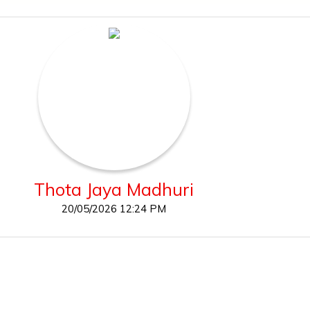
Thota Jaya Madhuri
20/05/2026 12:24 PM