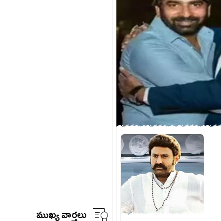
ముఖ్య వార్తలు