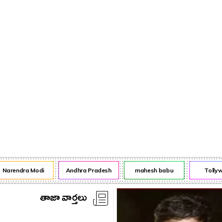
నేరాలు
ఆటో
వంటా వార్పు
arendra Modi
Andhra Pradesh
mahesh babu
Tollywo
తాజా వార్తలు