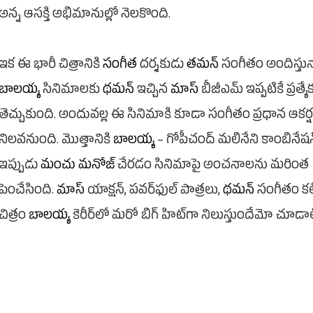
అన్న ఆసక్తి అభిమానుల్లో నెలకొంది.
ఇక ఈ భారీ చిత్రానికి
సంగీత
దర్శకుడు
తమన్
సంగీతం అందిస్తున్
బాలయ్య
సినిమాలకు
థమన్
ఇచ్చిన
మాస్
బీజీఎమ్ ఇప్పటికే ప్రత్యేక
తెచ్చుకుంది. అందువల్ల ఈ సినిమాకి కూడా సంగీతం ప్రధాన ఆకర్
నిలవనుంది. మొత్తానికి
బాలయ్య
– గోపీచంద్ మలినేని కాంబినేషన
ఇప్పుడు
మంచు మనోజ్
చేరడం సినిమాపై అంచనాలను మరింత
పెంచేసింది.
మాస్
యాక్షన్, పవర్‌ఫుల్ పాత్రలు,
థమన్
సంగీతం కల
చిత్రం
బాలయ్య
కెరీర్‌లో మరో బిగ్ హిట్‌గా నిలుస్తుందేమో చూడాల