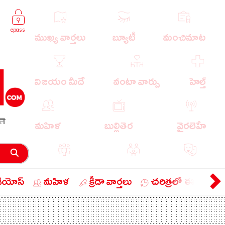
epass
ముఖ్య వార్తలు
బ్యూటీ
మంచిమాట
విజయం మీదే
వంటా వార్పు
హెల్త్
লী
మహిళ
బుల్లితెర
వైరలెహే
పాపులర్ వార్తలు
బుడుగు
వ్యంగ్యం
డియోస్
మహిళ
క్రీడా వార్తలు
చరిత్రలో ఈ రోజు
బిజినెస్
ఎడ్యుకేషన్
లైఫ్ స్టైల్