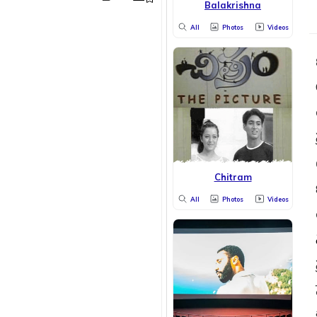
Balakrishna
All
Photos
Videos
Chitram
All
Photos
Videos