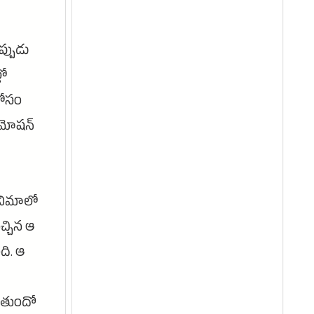
ప్పుడు
లో
కోసం
 ఎమోషన్
ినిమాలో
చ్చిన ఆ
ంది. ఆ
డబోతుందో