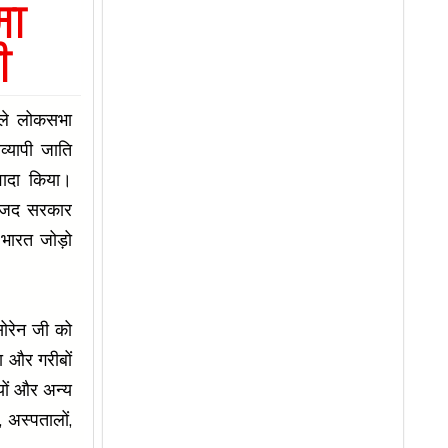
मा
ी
ाले लोकसभा
रव्यापी जाति
ादा किया।
-राजद सरकार
 भारत जोड़ो
।
सोरेन जी को
ा और गरीबों
यों और अन्य
 अस्पतालों,