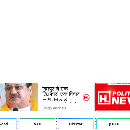
जयपुर में एक
रिशफल, एक विवाद
— भजनलाल
सरकार में दो खेमों
Singh Anchala
की जंग अब छुपेगी
कैसे?
od
NTR
Director
Jr NTR