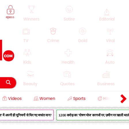
epass
Winners
Satire
Editorial
TV
Crime
Gold
Viral
Kids
Health
Auto
Beauty
Quotes
Business
Videos
Women
Sports
History
Cooking
Education
Lifestyle
ें अपनी ही यूनियनों से घिर गए भगवंत मान?
₹1200 करोड़ का 'पोषण भोज' कागजों पर, ज़मीन पर खाली थाली —