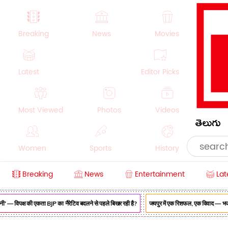
Breaking
News
Movies
Latest
Editor Picks
Most Viewed
Photos
Videos
తెలుగు
Women
Sports
History
Breaking
News
Entertainment
Lat
Money
NRI
Crime
Beauty
' — विपक्ष की एकता BJP का नैरेटिव बदलने से पहले बिखर रही है?
जयपुर में एक रिशफल, एक विवाद — भजनलाल 