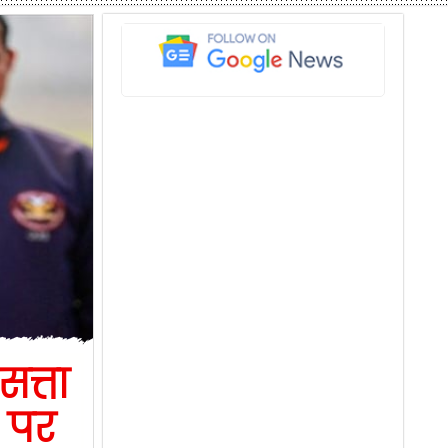
त्ता
 पर