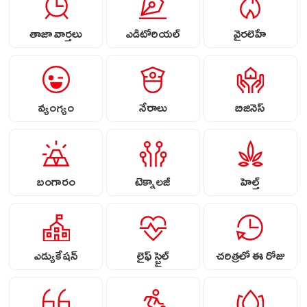
తాజా వార్తలు
ఎడిటోరియల్
వైరలెహే
వ్యంగ్యం
నేరాలు
బిజినెస్
బంగారం
టెక్నాలజీ
హెల్త్
ఎడ్యుకేషన్
లైఫ్ స్టైల్
చరిత్రలో ఈ రోజు