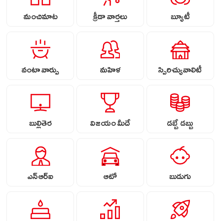
మంచిమాట
క్రీడా వార్తలు
బ్యూటీ
వంటా వార్పు
మహిళ
స్పిరిచ్యువాలిటీ
బుల్లితెర
విజయం మీదే
డబ్బే డబ్బు
ఎన్ఆర్ఐ
ఆటో
బుడుగు