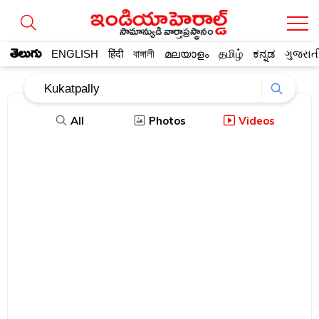
సామాన్యుడి వార్తాప్రస్థానం
తెలుగు
ENGLISH
हिंदी
বাঙ্গালী
മലയാളം
தமிழ்
ಕನ್ನಡ
ગુજરાત
All
Photos
Videos