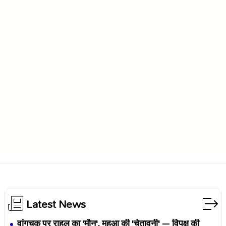
Latest News
वांगचुक पर राहुल का 'मौन', महुआ की 'चेतावनी' — विपक्ष की