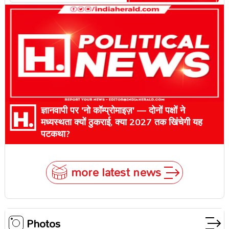
ज्ञानवापी पर 'नो कॉम्प्रोमाइज़' — दोनों पक्षों ने
मध्यस्थता क्यों ठुकराई, क्या 2027 तक खिंचेगी यह
पटकथा?
more latest news
Photos