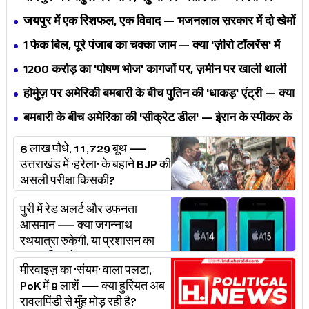
एकता BJP का नैरेटिव बदलने से पहले बिखर रही है?
जयपुर में एक रिशफल, एक विवाद — भजनलाल सरकार में दो खेमों
की जंग अब छुपेगी कैसे?
1 फेक बिल, पूरे पंजाब का चक्का जाम — क्या 'ज़ीरो टॉलरेंस' में
अपनी ही यूनियनों से घिर गए भगवंत मान?
₹1200 करोड़ का 'पोषण भोज' कागजों पर, ज़मीन पर खाली थाली
— MP के बच्चों का निवाला कौन निगल रहा है?
होर्मुज़ पर अमेरिकी बमबारी के बीच पुतिन की 'धाकड़' एंट्री — क्या
ट्रंप-ईरान की जंग अब महायुद्ध बनेगी?
बमबारी के बीच अमेरिका की 'सीक्रेट डील' — ईरान के स्पीकर के
खुलासे ने असली खेल बेनक़ाब किया?
6 लाख पौधे, 11,729 बूथ —
उत्तराखंड में 'हरेला' के बहाने BJP की
असली परीक्षा किसकी?
पुरी में रेड अलर्ट और उफनता
आसमान — क्या जगन्नाथ
रथयात्रा रुकेगी, या प्रशासन का
'प्लान बी' चलेगा?
मीरवाइज़ का 'संयम' वाला पलटा,
PoK में 9 लाशें — क्या हुर्रियत अब
रावलपिंडी से मुँह मोड़ रही है?