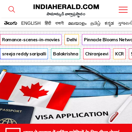
సామాన్యుడి వార్తాప్రస్థానం
తెలుగు
ENGLISH
हिंदी
বাঙ্গালী
മലയാളം
தமிழ்
ಕನ್ನಡ
ગુજરાત
Romance-scenes-in-movies
Delhi
Pinnacle Blooms Netw
sreeja reddy saripalli
Balakrishna
Chiranjeevi
KCR