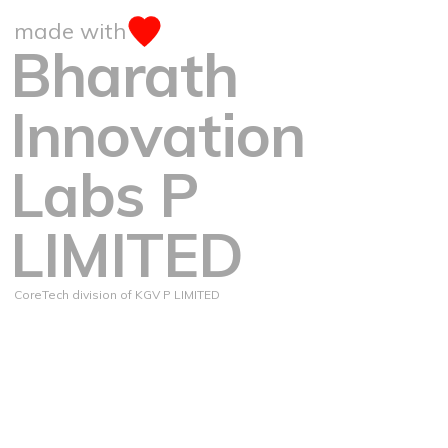
made with
Bharath
Innovation
Labs P
LIMITED
CoreTech division of KGV P LIMITED