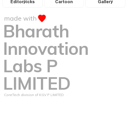
Editorpicks
Cartoon
Gallery
made with
Bharath
Innovation
Labs P
LIMITED
CoreTech division of KGV P LIMITED