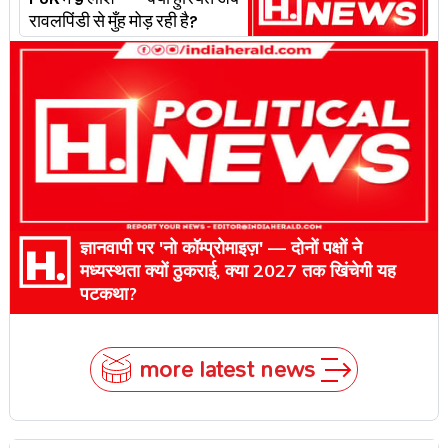
PoK में 9 लाशें — क्या हुर्रियत अब
रावलपिंडी से मुँह मोड़ रही है?
ज्ञानवापी पर 'नो कॉम्प्रोमाइज़' — दोनों पक्षों ने
मध्यस्थता क्यों ठुकराई, क्या 2027 तक खिंचेगी यह
पटकथा?
more latest news