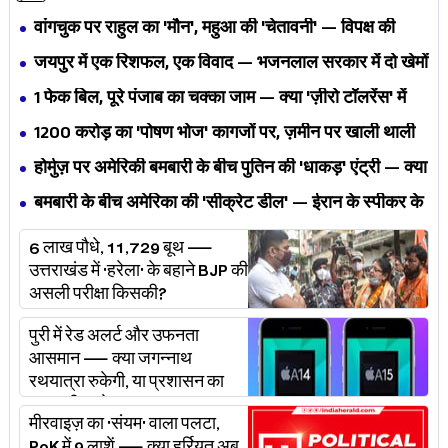
वांगचुक पर राहुल का 'मौन', महुआ की 'चेतावनी' — विपक्ष की
एकता BJP का नैरेटिव बदलने से पहले बिखर रही है?
जयपुर में एक रिशफल, एक विवाद — भजनलाल सरकार में दो खेमों
की जंग अब छुपेगी कैसे?
1 फेक बिल, पूरे पंजाब का चक्का जाम — क्या 'ज़ीरो टॉलरेंस' में
अपनी ही यूनियनों से घिर गए भगवंत मान?
₹1200 करोड़ का 'पोषण भोज' कागजों पर, ज़मीन पर खाली थाली
— MP के बच्चों का निवाला कौन निगल रहा है?
होर्मुज़ पर अमेरिकी बमबारी के बीच पुतिन की 'धाकड़' एंट्री — क्या
ट्रंप-ईरान की जंग अब महायुद्ध बनेगी?
बमबारी के बीच अमेरिका की 'सीक्रेट डील' — ईरान के स्पीकर के
खुलासे ने असली खेल बेनक़ाब किया?
6 लाख पौधे, 11,729 बूथ —
उत्तराखंड में 'हरेला' के बहाने BJP की
असली परीक्षा किसकी?
पुरी में रेड अलर्ट और उफनता
आसमान — क्या जगन्नाथ
रथयात्रा रुकेगी, या प्रशासन का
'प्लान बी' चलेगा?
मीरवाइज़ का 'संयम' वाला पलटा,