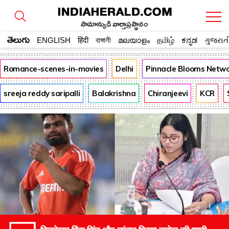
సామాన్యుడి వార్తాప్రస్థానం
తెలుగు
ENGLISH
हिंदी
বাঙ্গালী
മലയാളം
தமிழ்
ಕನ್ನಡ
ગુજરાત
Romance-scenes-in-movies
Delhi
Pinnacle Blooms Netw
sreeja reddy saripalli
Balakrishna
Chiranjeevi
KCR