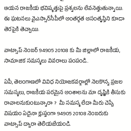
ఆయన రాజకీయ భవిష్యత్తుపై ప్రశ్నలను లేవనెత్తుతున్నాయి.
ఈ ఘటనలు వైఎస్సార్‌సీపీలో అంతర్గత అసంతృప్తిని కూడా
తెరపైకి తెచ్చాయి.
వాట్సాప్ నెంబ‌ర్‌ 94905 20108 కు మీ జిల్లాలో రాజ‌కీయ‌,
సామాజిక స‌మ‌స్య‌లు వివ‌రాలు పంపండి..
ఏపీ, తెలంగాణ‌లో వివిధ నియోజ‌క‌వ‌ర్గాల్లో నెల‌కొన్న ప్ర‌జ‌ల
స‌మ‌స్య‌లు, రాజ‌కీయ ప‌ర‌మైన అంశాల‌ను మా దృష్టికి తీసుకు
రావాల‌నుకుంటున్నారా ? మీ స‌మ‌స్య లేదా మీరు చెప్పే
విషయం ఏదైనా క్లుప్తంగా 94905 20108 నెంబ‌రుకు
వాట్సాప్
ద్వారా తెలియ‌జేయండి.