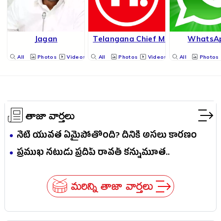
Jagan
Telangana Chief Minister
WhatsA
All
Photos
Videos
All
Photos
Videos
All
Photos
తాజా వార్తలు
నేటి యువత ఏమైపోతోంది? దీనికి అసలు కారణం
ఎవరు?
ప్రముఖ నటుడు ప్రదీప్ రావత్ కన్నుమూత..
మరిన్ని తాజా వార్తలు