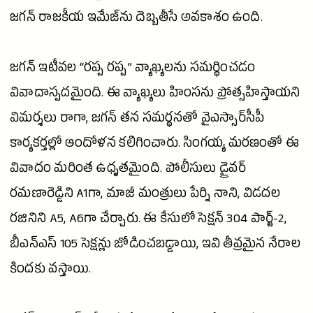
జగన్‌ రాజకీయ ఇమేజ్‌ను దెబ్బతీసే అవకాశం ఉంది.
జగన్ ఇటీవల “రప్ప రప్ప” వ్యాఖ్యలను సమర్థించడం
వివాదాస్పదమైంది. ఈ వ్యాఖ్యలు హింసను ప్రోత్సహిస్తాయని
విమర్శలు రాగా,
జగన్
తన సమర్థనతో వైఎస్సార్‌సీపీ
కార్యకర్తల్లో ఆందోళన కలిగించారు. సింగయ్య మరణంతో ఈ
వివాదం మరింత ఉధృతమైంది. పోలీసులు డ్రైవర్
రమణారెడ్డిని A1గా, మాజీ మంత్రులు పేర్ని నాని, విడదల
రజినిని A5, A6గా చేర్చారు. ఈ కేసులో సెక్షన్ 304 పార్ట్-2,
బీఎన్‌ఎస్ 105 సెక్షన్లు జోడించబడ్డాయి, ఇవి తీవ్రమైన నేరాల
కిందకు వస్తాయి.