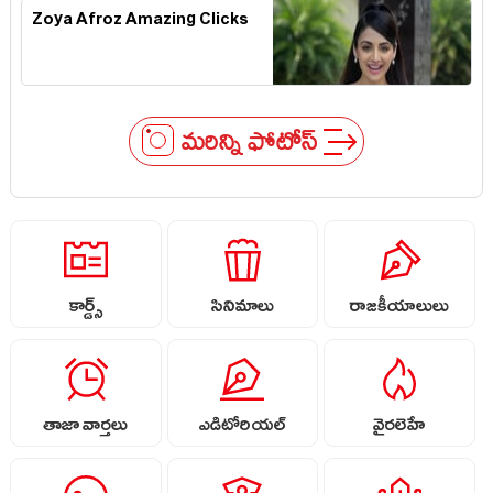
Zoya Afroz Amazing Clicks
మరిన్ని ఫోటోస్
కార్డ్స్
సినిమాలు
రాజకీయాలులు
తాజా వార్తలు
ఎడిటోరియల్
వైరలెహే