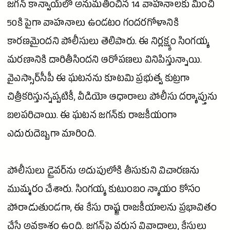
జగన్ కాన్వాయ్‌లో అనుమతించిన 14 వాహనాలకు మించి
50కి పైగా వాహనాలు ఉండటం గందరగోళానికి
కారణమైందని పోలీసులు తెలిపారు. ఈ నిర్లక్ష్యం సింగయ్య
మరణానికి దారితీసిందని ఆరోపణలు వినిపిస్తున్నాయి.
వైఎస్సార్‌సీపీ ఈ ఘటనను కూటమి ప్రభుత్వ కుట్రగా
చిత్రీకరిస్తున్నప్పటికీ, వీడియో ఆధారాలు పోలీసు దర్యాప్తును
బలపరిచాయి. ఈ ఘటన జగన్‌కు రాజకీయంగా
ఎదురుదెబ్బగా మారింది.
పోలీసులు డ్రైవర్‌ను అదుపులోకి తీసుకుని విచారణను
ముమ్మరం చేశారు. సింగయ్య కుటుంబం న్యాయం కోసం
పోరాడుతుండగా, ఈ కేసు రాష్ట్ర రాజకీయాలను ప్రభావితం
చేసే అవకాశం ఉంది. జగన్‌పై వరుస వివాదాలు, కేసులు