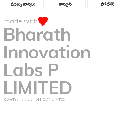
ముఖ్య వార్తలు
కార్టూన్
ఫోటోస్
made with
Bharath
Innovation
Labs P
LIMITED
CoreTech division of KGV P LIMITED