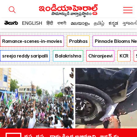
సామాన్యుడి వార్తాప్రస్థానం
తెలుగు
ENGLISH
हिंदी
বাঙ্গালী
മലയാളം
தமிழ்
ಕನ್ನಡ
ગુજરાત
Romance-scenes-in-movies
Prabhas
Pinnacle Blooms N
sreeja reddy saripalli
Balakrishna
Chiranjeevi
KCR