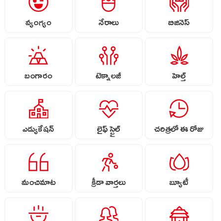
వ్యంగ్యం
నేరాలు
బిజినెస్
బంగారం
టెక్నాలజీ
హెల్త్
ఎడ్యుకేషన్
లైఫ్ స్టైల్
చరిత్రలో ఈ రోజు
మంచిమాట
క్రీడా వార్తలు
బ్యూటీ