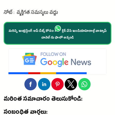
నోట్ : వ్య‌క్తిగ‌త స‌మ‌స్య‌లు వ‌ద్దు
మరిన్ని ఇంట్రెస్టింగ్ అప్ డేట్స్ కోసం
క్లిక్ చేసి ఇండియాహెరాల్డ్ వాట్సాప్
చానెల్·ను ఫాలో అవ్వండి
మరింత సమాచారం తెలుసుకోండి:
సంబంధిత వార్తలు: