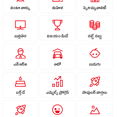
వంటా వార్పు
మహిళ
స్పిరిచ్యువాలిటీ
బుల్లితెర
విజయం మీదే
డబ్బే డబ్బు
ఎన్ఆర్ఐ
ఆటో
బుడుగు
బర్త్ డే
ఎమ్మెల్యే ప్రోగ్రెస్
పాపులర్ వార్తలు