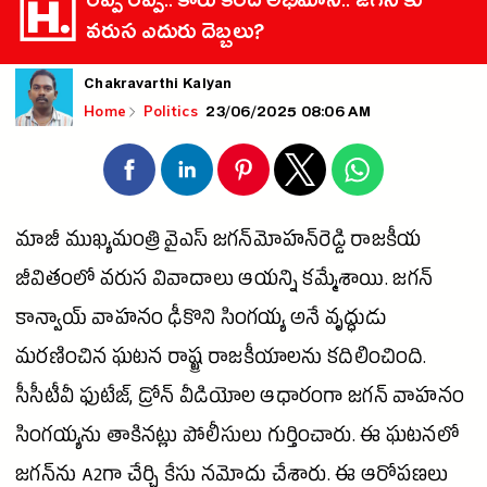
రప్ప రప్ప.. కారు కింద అభిమాని.. జగన్ కు
వరుస ఎదురు దెబ్బలు?
Chakravarthi Kalyan
23/06/2025 08:06 AM
Home
Politics
మాజీ
ముఖ్యమంత్రి
వైఎస్ జగన్‌మోహన్‌రెడ్డి రాజకీయ
జీవితంలో వరుస వివాదాలు ఆయన్ని కమ్మేశాయి.
జగన్
కాన్వాయ్ వాహనం ఢీకొని సింగయ్య అనే వృద్ధుడు
మరణించిన ఘటన రాష్ట్ర రాజకీయాలను కదిలించింది.
సీసీటీవీ ఫుటేజ్, డ్రోన్ వీడియోల ఆధారంగా
జగన్
వాహనం
సింగయ్యను తాకినట్లు పోలీసులు గుర్తించారు. ఈ ఘటనలో
జగన్‌ను A2గా చేర్చి కేసు నమోదు చేశారు. ఈ ఆరోపణలు