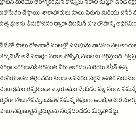
ప్రోటీన్ మరియు ఆరోగ్యకరమైన కొవ్వులు నరాల చుట్టూ ఉండే రక్
బలోపేతం చేస్తాయి. శాకాహారులు పాలు, పెరుగు మరియు పనీర్ వం
ఉత్పత్తులను తీసుకోవడం ద్వారా
విటమిన్
బి12 లోపాన్ని అధిగమి
వీటితో పాటు రోజువారీ వంటల్లో పసుపును వాడటం వల్ల అందు
'కర్కుమిన్' అనే పదార్థం నరాల నొప్పిని, మంటను తగ్గిస్తుంది. రక్త 
సరిగ్గా జరగడానికి తగినంత నీరు తాగడం మరియు కెఫీన్ ఉన్న
పానీయాలను తగ్గించడం కూడా అవసరం. సరైన ఆహార నియమ
పాటు క్రమం తప్పకుండా వ్యాయామం చేయడం వల్ల నరాల సమస్య
త్వరగా కోలుకోవచ్చు. ఒకవేళ సమస్య తీవ్రంగా ఉంటే, ఆహార మార
పాటు నిపుణులైన వైద్యులను సంప్రదించడం మర్చిపోవద్దు.