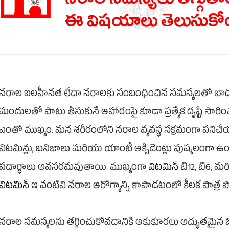
నరాల సమస్యలు తగ్గుతా
ఈ విషయాలు తెలుసుకోం
నరాల బలహీనత లేదా నరాలకు సంబంధించిన సమస్యలతో బా
మందులతో పాటు తీసుకునే ఆహారంపై కూడా ప్రత్యేక దృష్టి సార
ఎంతో ముఖ్యం. మన శరీరంలోని నరాల వ్యవస్థ సక్రమంగా పనిచే
విటమిన్లు, ఖనిజాలు మరియు యాంటీ ఆక్సిడెంట్లు పుష్కలంగా ఉ
పదార్థాలు అవసరమవుతాయి. ముఖ్యంగా
విటమిన్
బి12, బి6, మ
విటమిన్
ఇ వంటివి నరాల ఆరోగ్యాన్ని కాపాడటంలో కీలక పాత్ర పో
నరాల సమస్యలను తగ్గించుకోవడానికి ఆకుకూరలు అద్భుతమైన