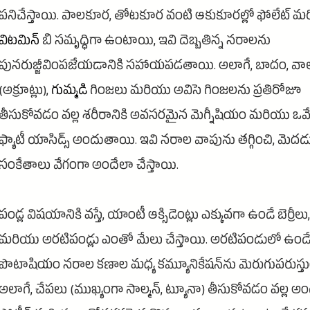
పనిచేస్తాయి. పాలకూర, తోటకూర వంటి ఆకుకూరల్లో ఫోలేట్ మ
విటమిన్
బి సమృద్ధిగా ఉంటాయి, ఇవి దెబ్బతిన్న నరాలను
పునరుజ్జీవింపజేయడానికి సహాయపడతాయి. అలాగే, బాదం, వాల్‌
(అక్రూట్లు),
గుమ్మడి
గింజలు మరియు అవిసె గింజలను ప్రతిరోజూ
తీసుకోవడం వల్ల శరీరానికి అవసరమైన మెగ్నీషియం మరియు ఒమ
ఫ్యాటీ యాసిడ్స్ అందుతాయి. ఇవి నరాల వాపును తగ్గించి, మెదడ
సంకేతాలు వేగంగా అందేలా చేస్తాయి.
పండ్ల విషయానికి వస్తే, యాంటీ ఆక్సిడెంట్లు ఎక్కువగా ఉండే బెర్రీలు, ద
మరియు అరటిపండ్లు ఎంతో మేలు చేస్తాయి. అరటిపండులో ఉండ
పొటాషియం నరాల కణాల మధ్య కమ్యూనికేషన్‌ను మెరుగుపరుస్తు
అలాగే, చేపలు (ముఖ్యంగా సాల్మన్, ట్యూనా) తీసుకోవడం వల్ల అ