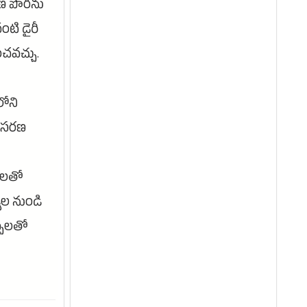
షణ పొరను
టి డైరీ
ంచవచ్చు.
లోని
ప్రసరణ
ాలతో
ల నుండి
్పులతో