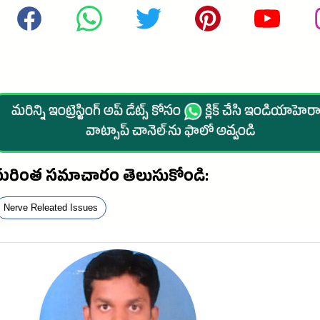
మరిన్ని ఇంట్రెస్టింగ్ అప్ డేట్స్ కోసం
క్లిక్ చేసి ఇండియాహెరాల
వాట్సాప్ చానెల్·ను ఫాలో అవ్వండి
మరింత సమాచారం తెలుసుకోండి:
Nerve Releated Issues