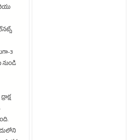
రియు
నట్స్
ేగా-3
ు నుండి
్రాక్ష
ే
ంది.
ందులోని