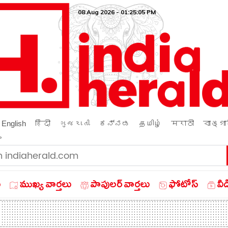
08 Aug 2026 - 01:25:06 PM
English
हिंदी
ગુજરાતી
ಕನ್ನಡ
தமிழ்
मराठी
বাঙ্গা
ം
ు
ముఖ్య వార్తలు
పాపులర్ వార్తలు
ఫోటోస్
వీ