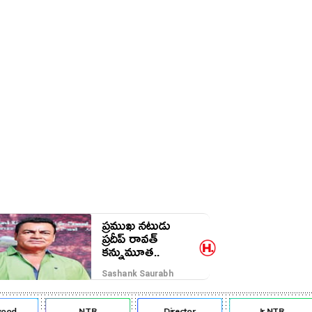
ప్రముఖ నటుడు
ప్రదీప్ రావత్
కన్నుమూత..
Sashank Saurabh
od
NTR
Director
Jr NTR