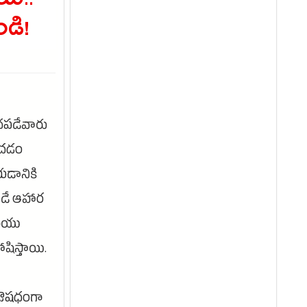
యి..
డి!
ధపడేవారు
ించడం
యడానికి
ండే ఆహార
రియు
షిస్తాయి.
 ఔషధంగా