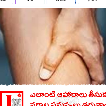
ఎలాంటి ఆహారాలు తీసుక