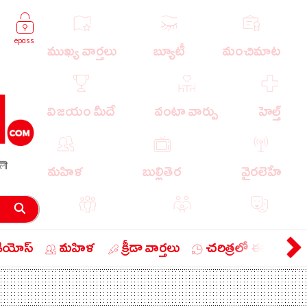
epass
ముఖ్య వార్తలు
బ్యూటీ
మంచిమాట
విజయం మీదే
వంటా వార్పు
హెల్త్
লী
మహిళ
బుల్లితెర
వైరలెహే
పాపులర్ వార్తలు
బుడుగు
వ్యంగ్యం
డియోస్
మహిళ
క్రీడా వార్తలు
చరిత్రలో ఈ రోజు
బిజినెస్
ఎడ్యుకేషన్
లైఫ్ స్టైల్