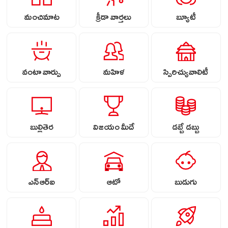
మంచిమాట
క్రీడా వార్తలు
బ్యూటీ
వంటా వార్పు
మహిళ
స్పిరిచ్యువాలిటీ
బుల్లితెర
విజయం మీదే
డబ్బే డబ్బు
ఎన్ఆర్ఐ
ఆటో
బుడుగు