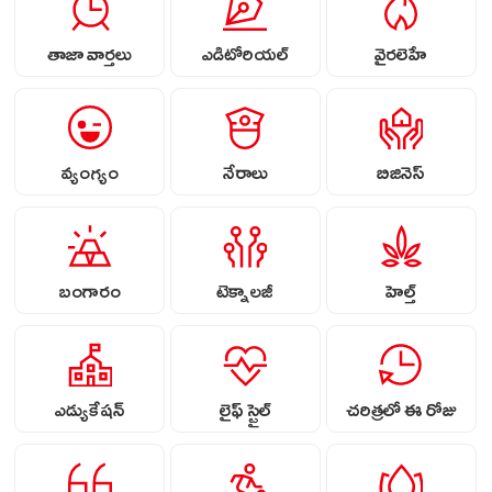
తాజా వార్తలు
ఎడిటోరియల్
వైరలెహే
వ్యంగ్యం
నేరాలు
బిజినెస్
బంగారం
టెక్నాలజీ
హెల్త్
ఎడ్యుకేషన్
లైఫ్ స్టైల్
చరిత్రలో ఈ రోజు