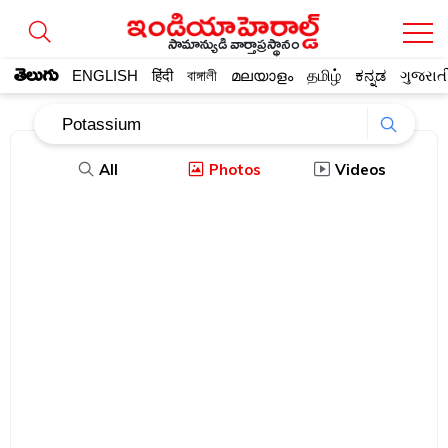
సామాన్యుడి వార్తాప్రస్థానం
తెలుగు
ENGLISH
हिंदी
বাঙ্গালী
മലയാളം
தமிழ்
ಕನ್ನಡ
ગુજરાત
All
Photos
Videos