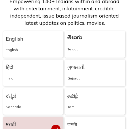
Empowering 140+ Indians within and abroad
with entertainment, infotainment, credible,
independent, issue based journalism oriented
latest updates on politics, movies.
తెలుగు
English
Telugu
English
हिंदी
ગુજરાતી
Hindi
Gujarati
ಕನ್ನಡ
தமிழ்
Kannada
Tamil
मराठी
বাঙ্গালী