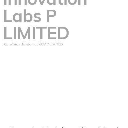
Labs P
LIMITED
CoreTech division of KGV P LIMITED