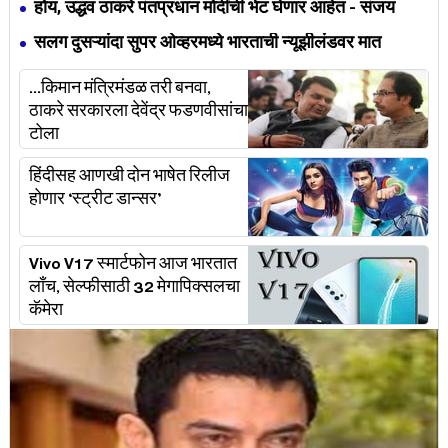
होय, उद्धव ठाकरे पंतप्रधान मोदींची भेट घेणार आहेत - संजय
राऊत
सलग दुसऱ्यांदा सुपर ओव्हरमध्ये भारताची न्यूझीलंडवर मात
...किमान मंत्रिमंडळ तरी बनवा,
ठाकरे सरकारला देवेंद्र फडणवीसांचा
टोला
हिंदीसह आणखी दोन भाषेत रिलीज
होणार ‘स्ट्रीट डान्सर’
Vivo V17 स्मार्टफोन आज भारतात
लाँच, सेल्फीसाठी 32 मेगापिक्सलचा
कॅमेरा