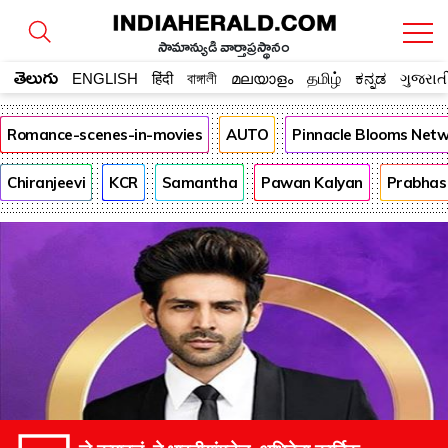
సామాన్యుడి వార్తాప్రస్థానం
తెలుగు
ENGLISH
हिंदी
বাঙ্গালী
മലയാളം
தமிழ்
ಕನ್ನಡ
ગુજરાત
Romance-scenes-in-movies
AUTO
Pinnacle Blooms Net
Chiranjeevi
KCR
Samantha
Pawan Kalyan
Prabhas