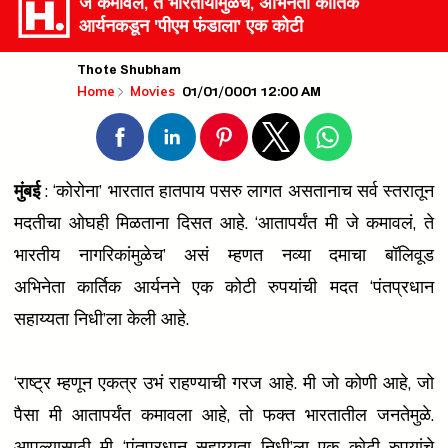
जे कमावलं, ते भारतीयांमुळेच, अभिनेता कार्तिक
आर्यनकडून 'पीएम फंडाला' एक कोटी
Thote Shubham
01/01/0001 12:00 AM
Home
Movies
मुंबई
: ‘कोरोना’ भारतात हातपाय पसरु लागत असतानाच सर्व स्तरातून
मदतीचा ओघही मिळताना दिसत आहे. ‘आतापर्यंत मी जे कमावलं, ते
भारतीय नागरिकांमुळेच’ असं म्हणत नव्या दमाचा बॉलिवूड
अभिनेता
कार्तिक आर्यनने
एक कोटी रुपयांची मदत ‘पंतप्रधान
सहाय्यता निधी’ला केली आहे.
‘राष्ट्र म्हणून एकत्र उभं राहण्याची गरज आहे. मी जो कोणी आहे, जो
पैसा मी आतापर्यंत कमावला आहे, तो फक्त भारतातील जनतेमुळे.
आपल्यासाठी मी ‘पंतप्रधान सहाय्यता निधी’ला एक कोटी रुपयांचे