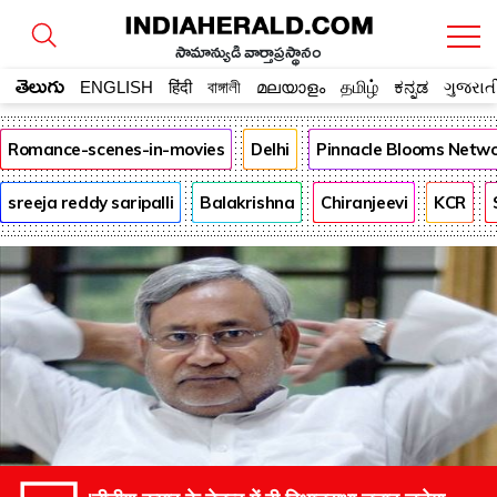
సామాన్యుడి వార్తాప్రస్థానం
తెలుగు
ENGLISH
हिंदी
বাঙ্গালী
മലയാളം
தமிழ்
ಕನ್ನಡ
ગુજરાત
Romance-scenes-in-movies
Delhi
Pinnacle Blooms Netw
sreeja reddy saripalli
Balakrishna
Chiranjeevi
KCR