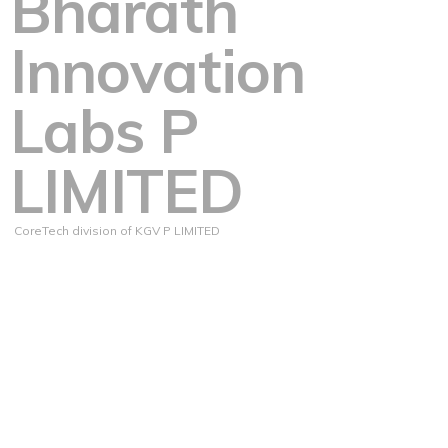
Bharath
Innovation
Labs P
LIMITED
CoreTech division of KGV P LIMITED