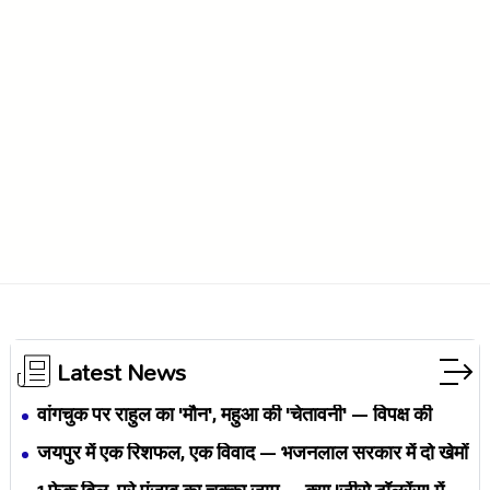
Latest News
वांगचुक पर राहुल का 'मौन', महुआ की 'चेतावनी' — विपक्ष की
एकता BJP का नैरेटिव बदलने से पहले बिखर रही है?
जयपुर में एक रिशफल, एक विवाद — भजनलाल सरकार में दो खेमों
की जंग अब छुपेगी कैसे?