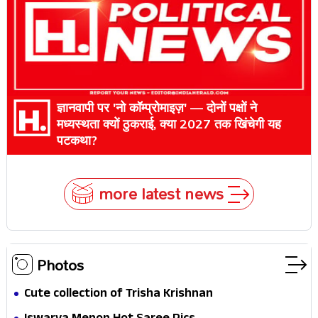
ज्ञानवापी पर 'नो कॉम्प्रोमाइज़' — दोनों पक्षों ने
मध्यस्थता क्यों ठुकराई, क्या 2027 तक खिंचेगी यह
पटकथा?
more latest news
Photos
Cute collection of Trisha Krishnan