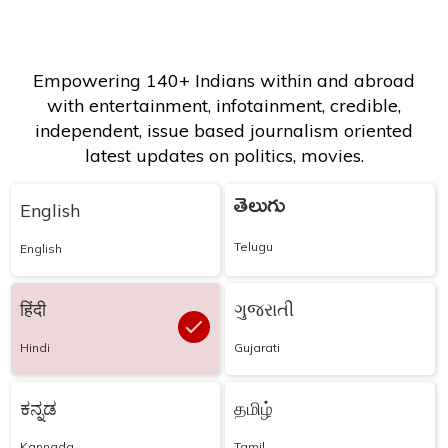
Empowering 140+ Indians within and abroad
with entertainment, infotainment, credible,
independent, issue based journalism oriented
latest updates on politics, movies.
తెలుగు
English
Telugu
English
हिंदी
ગુજરાતી
Hindi
Gujarati
ಕನ್ನಡ
தமிழ்
Kannada
Tamil