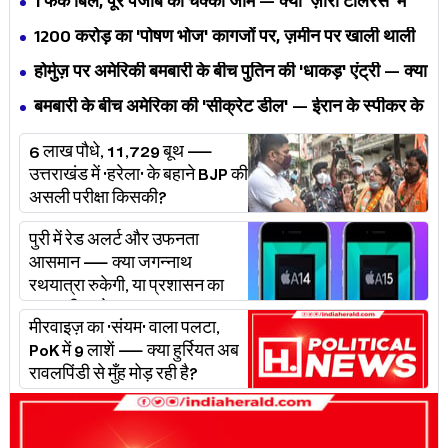
1 फेक बिल, पूरे पंजाब का चक्का जाम — क्या 'ज़ीरो टॉलरेंस' में
अपनी ही यूनियनों से घिर गए भगवंत मान?
₹1200 करोड़ का 'पोषण भोज' कागजों पर, ज़मीन पर खाली थाली
— MP के बच्चों का निवाला कौन निगल रहा है?
होर्मुज़ पर अमेरिकी बमबारी के बीच पुतिन की 'धाकड़' एंट्री — क्या
ट्रंप-ईरान की जंग अब महायुद्ध बनेगी?
बमबारी के बीच अमेरिका की 'सीक्रेट डील' — ईरान के स्पीकर के
खुलासे ने असली खेल बेनक़ाब किया?
6 लाख पौधे, 11,729 बूथ —
उत्तराखंड में 'हरेला' के बहाने BJP की
असली परीक्षा किसकी?
पुरी में रेड अलर्ट और उफनता
आसमान — क्या जगन्नाथ
रथयात्रा रुकेगी, या प्रशासन का
'प्लान बी' चलेगा?
मीरवाइज़ का 'संयम' वाला पलटा,
PoK में 9 लाशें — क्या हुर्रियत अब
रावलपिंडी से मुँह मोड़ रही है?