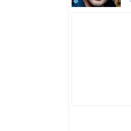
Mahesh Babu
All
Photos
Videos
Tollywood
All
Photos
Videos