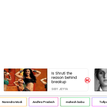
Is Shruti the
reason behind
breakup
SIBY JEYYA
arendra Modi
Andhra Pradesh
mahesh babu
Tollyw