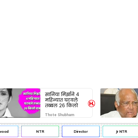
सानिया मिर्झाने 4
महिन्यात घटवले
तब्बल 26 किलो
वजन
Thote Shubham
ood
NTR
Director
Jr NTR