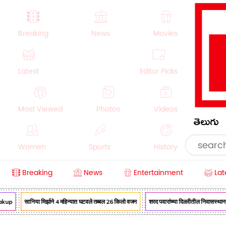
Breaking
News
Movies
Latest
Editor Picks
Most Viewed
Photos
Videos
తెలుగు
Women
Sports
History
Breaking
News
Entertainment
Lat
Money
NRI
Crime
Beauty
up
सानिया मिर्झाने 4 महिन्यात घटवले तब्बल 26 किलो वजन
शरद पवारांच्या दिल्लीतील निवासस्थानाची 