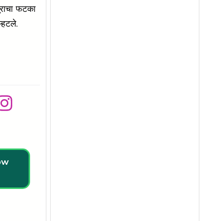
पूराचा फटका
्ये म्हटले.
low