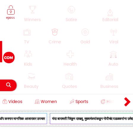
epass
Winners
Satire
Editorial
TV
Crime
Gold
Viral
Kids
Health
Auto
Beauty
Quotes
Business
Videos
Women
Sports
History
Cooking
Education
Lifestyle
अ‍ॅप करणार मानसिक आजारावर उपचार
यंदा बारामती जिंकून दाखवू, मुख्यमंत्र्यांकडून गोपीचंद पडळकरांना उमेदवार