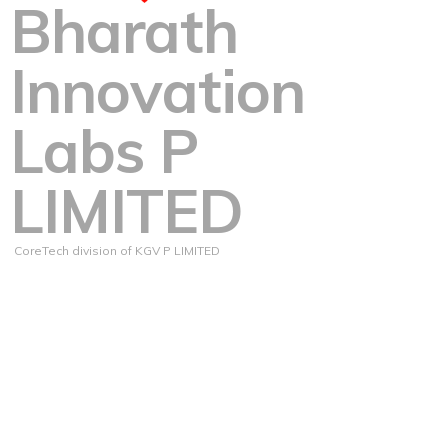
Bharath
Innovation
Labs P
LIMITED
CoreTech division of KGV P LIMITED