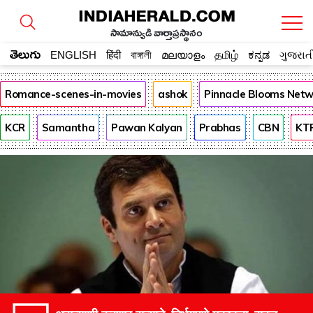
సామాన్యుడి వార్తాప్రస్థానం
తెలుగు
ENGLISH
हिंदी
বাঙ্গালী
മലയാളം
தமிழ்
ಕನ್ನಡ
ગુજરાત
Romance-scenes-in-movies
ashok
Pinnacle Blooms Net
KCR
Samantha
Pawan Kalyan
Prabhas
CBN
KT