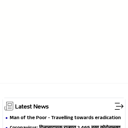
Latest News
Man of the Poor - Travelling towards eradication
of the Poor