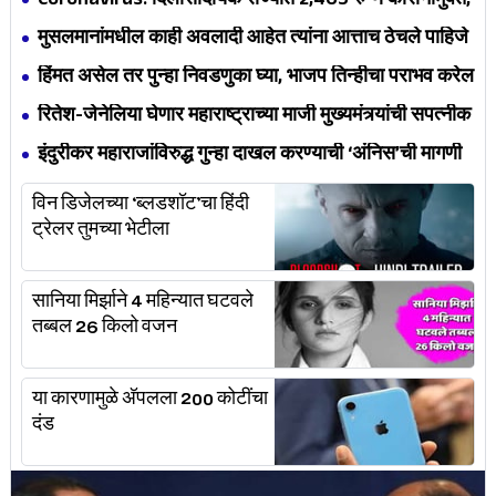
Coronavirus: दिलासादायक राज्यात 2,465 रुग्ण कोरोनामुक्त,
एकूण रुग्णांची संख्या 14, 541 वर
मुसलमानांमधील काही अवलादी आहेत त्यांना आत्ताच ठेचले पाहिजे
– राज ठाकरे
हिंमत असेल तर पुन्हा निवडणुका घ्या, भाजप तिन्हीचा पराभव करेल
- देवेंद्र फडणवीस
रितेश-जेनेलिया घेणार महाराष्ट्राच्या माजी मुख्यमंत्र्यांची सपत्नीक
मुलाखत
इंदुरीकर महाराजांविरुद्ध गुन्हा दाखल करण्याची ‘अंनिस’ची मागणी
विन डिजेलच्या ‘ब्लडशॉट’चा हिंदी
ट्रेलर तुमच्या भेटीला
सानिया मिर्झाने 4 महिन्यात घटवले
तब्बल 26 किलो वजन
या कारणामुळे अ‍ॅपलला 200 कोटींचा
दंड