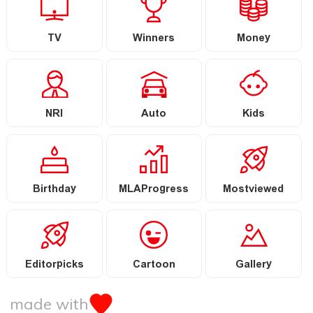
TV
Winners
Money
NRI
Auto
Kids
Birthday
MLAProgress
Mostviewed
Editorpicks
Cartoon
Gallery
made with