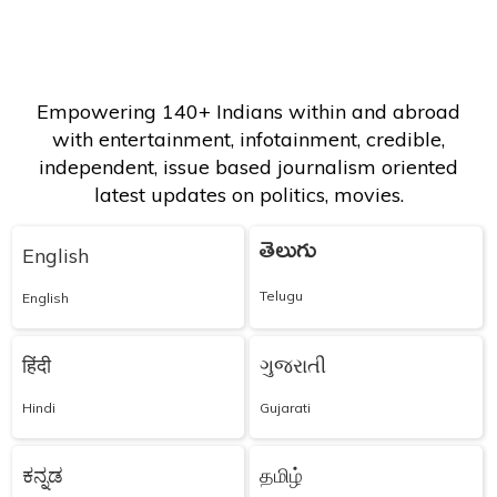
Empowering 140+ Indians within and abroad
with entertainment, infotainment, credible,
independent, issue based journalism oriented
latest updates on politics, movies.
తెలుగు
English
Telugu
English
हिंदी
ગુજરાતી
Hindi
Gujarati
ಕನ್ನಡ
தமிழ்