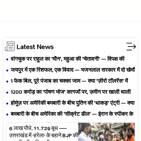
Latest News
वांगचुक पर राहुल का 'मौन', महुआ की 'चेतावनी' — विपक्ष की
एकता BJP का नैरेटिव बदलने से पहले बिखर रही है?
जयपुर में एक रिशफल, एक विवाद — भजनलाल सरकार में दो खेमों
की जंग अब छुपेगी कैसे?
1 फेक बिल, पूरे पंजाब का चक्का जाम — क्या 'ज़ीरो टॉलरेंस' में
अपनी ही यूनियनों से घिर गए भगवंत मान?
₹1200 करोड़ का 'पोषण भोज' कागजों पर, ज़मीन पर खाली थाली
— MP के बच्चों का निवाला कौन निगल रहा है?
होर्मुज़ पर अमेरिकी बमबारी के बीच पुतिन की 'धाकड़' एंट्री — क्या
ट्रंप-ईरान की जंग अब महायुद्ध बनेगी?
बमबारी के बीच अमेरिका की 'सीक्रेट डील' — ईरान के स्पीकर के
खुलासे ने असली खेल बेनक़ाब किया?
6 लाख पौधे, 11,729 बूथ —
उत्तराखंड में 'हरेला' के बहाने BJP की