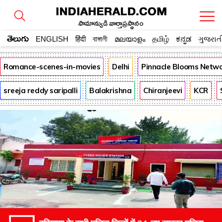
సామాన్యుడి వార్తాప్రస్థానం
తెలుగు
ENGLISH
हिंदी
বাঙ্গালী
മലയാളം
தமிழ்
ಕನ್ನಡ
ગુજરાત
Romance-scenes-in-movies
Delhi
Pinnacle Blooms Netw
sreeja reddy saripalli
Balakrishna
Chiranjeevi
KCR