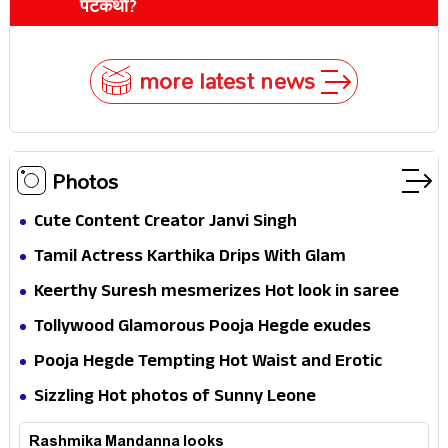
पटकथा?
more latest news
Photos
Cute Content Creator Janvi Singh
Tamil Actress Karthika Drips With Glam
Keerthy Suresh mesmerizes Hot look in saree
Tollywood Glamorous Pooja Hegde exudes
Hotness
Pooja Hegde Tempting Hot Waist and Erotic
Expression in Black Saree
Sizzling Hot photos of Sunny Leone
Rashmika Mandanna looks