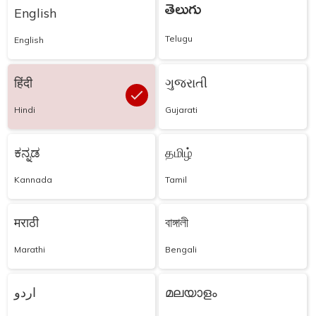
తెలుగు
English
Telugu
English
हिंदी
ગુજરાતી
Hindi
Gujarati
ಕನ್ನಡ
தமிழ்
Kannada
Tamil
मराठी
বাঙ্গালী
Marathi
Bengali
اردو
മലയാളം