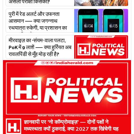
असली परीक्षा किसकी?
पुरी में रेड अलर्ट और उफनता
आसमान — क्या जगन्नाथ
रथयात्रा रुकेगी, या प्रशासन का
'प्लान बी' चलेगा?
मीरवाइज़ का 'संयम' वाला पलटा,
PoK में 9 लाशें — क्या हुर्रियत अब
रावलपिंडी से मुँह मोड़ रही है?
ज्ञानवापी पर 'नो कॉम्प्रोमाइज़' — दोनों पक्षों ने
मध्यस्थता क्यों ठुकराई, क्या 2027 तक खिंचेगी यह