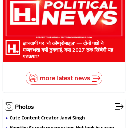
ज्ञानवापी पर 'नो कॉम्प्रोमाइज़' — दोनों पक्षों ने
मध्यस्थता क्यों ठुकराई, क्या 2027 तक खिंचेगी यह
पटकथा?
more latest news
Photos
Cute Content Creator Janvi Singh