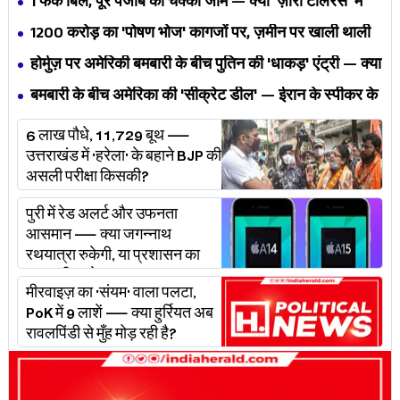
1 फेक बिल, पूरे पंजाब का चक्का जाम — क्या 'ज़ीरो टॉलरेंस' में
अपनी ही यूनियनों से घिर गए भगवंत मान?
₹1200 करोड़ का 'पोषण भोज' कागजों पर, ज़मीन पर खाली थाली
— MP के बच्चों का निवाला कौन निगल रहा है?
होर्मुज़ पर अमेरिकी बमबारी के बीच पुतिन की 'धाकड़' एंट्री — क्या
ट्रंप-ईरान की जंग अब महायुद्ध बनेगी?
बमबारी के बीच अमेरिका की 'सीक्रेट डील' — ईरान के स्पीकर के
खुलासे ने असली खेल बेनक़ाब किया?
6 लाख पौधे, 11,729 बूथ —
उत्तराखंड में 'हरेला' के बहाने BJP की
असली परीक्षा किसकी?
पुरी में रेड अलर्ट और उफनता
आसमान — क्या जगन्नाथ
रथयात्रा रुकेगी, या प्रशासन का
'प्लान बी' चलेगा?
मीरवाइज़ का 'संयम' वाला पलटा,
PoK में 9 लाशें — क्या हुर्रियत अब
रावलपिंडी से मुँह मोड़ रही है?