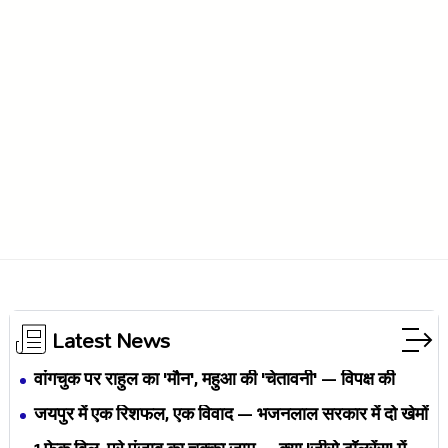
Latest News
वांगचुक पर राहुल का 'मौन', महुआ की 'चेतावनी' — विपक्ष की
एकता BJP का नैरेटिव बदलने से पहले बिखर रही है?
जयपुर में एक रिशफल, एक विवाद — भजनलाल सरकार में दो खेमों
की जंग अब छुपेगी कैसे?