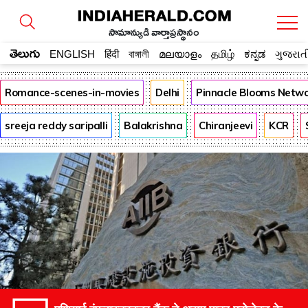
సామాన్యుడి వార్తాప్రస్థానం
తెలుగు
ENGLISH
हिंदी
বাঙ্গালী
മലയാളം
தமிழ்
ಕನ್ನಡ
ગુજરાત
Romance-scenes-in-movies
Delhi
Pinnacle Blooms Netw
sreeja reddy saripalli
Balakrishna
Chiranjeevi
KCR