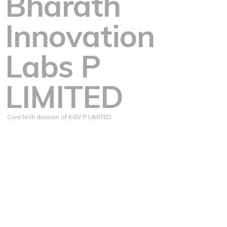
Bharath
Innovation
Labs P
LIMITED
CoreTech division of KGV P LIMITED