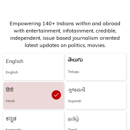
Empowering 140+ Indians within and abroad
with entertainment, infotainment, credible,
independent, issue based journalism oriented
latest updates on politics, movies.
తెలుగు
English
Telugu
English
हिंदी
ગુજરાતી
Hindi
Gujarati
ಕನ್ನಡ
தமிழ்
Kannada
Tamil