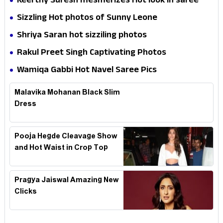
Keerthy Suresh mesmerizes Hot look in saree
Sizzling Hot photos of Sunny Leone
Shriya Saran hot sizziling photos
Rakul Preet Singh Captivating Photos
Wamiqa Gabbi Hot Navel Saree Pics
Malavika Mohanan Black Slim
Dress
Pooja Hegde Cleavage Show
and Hot Waist in Crop Top
Pragya Jaiswal Amazing New
Clicks