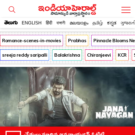
సామాన్యుడి వార్తాప్రస్థానం
తెలుగు
ENGLISH
हिंदी
বাঙ্গালী
മലയാളം
தமிழ்
ಕನ್ನಡ
ગુજરાત
Romance-scenes-in-movies
Prabhas
Pinnacle Blooms N
sreeja reddy saripalli
Balakrishna
Chiranjeevi
KCR