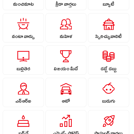
మంచిమాట
క్రీడా వార్తలు
బ్యూటీ
వంటా వార్పు
మహిళ
స్పిరిచ్యువాలిటీ
బుల్లితెర
విజయం మీదే
డబ్బే డబ్బు
ఎన్ఆర్ఐ
ఆటో
బుడుగు