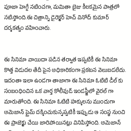
పూజా హెగ్డే
నటించగా, మమితా బైజు కీలకమైన పాత్రలో
నటిస్తోంది.ఈ చిత్రాన్ని
డైరెక్టర్
హెచ్
వినోద్ కుమార్
దర్శకత్వం వహించారు.
ఈ
సినిమా
వాయిదా పడిన తర్వాత ఇప్పటికీ ఈ
సినిమా
కొత్త విడుదల తేదీ పైన అధికారికంగా ప్రకటన వెలుబడలేదు.
ఇదంతా ఇలా ఉండగా తాజాగా ఈ
సినిమా
ఓటిటి డీల్ కు
సంబంధించిన ఒక వార్త
కోలీవుడ్
ఇండస్ట్రీలో వైరల్ గా
మారుతోంది. ఈ
సినిమా
ఓటిటి హక్కులను ముందుగా
అమెజాన్
ప్రైమ్ దక్కించుకున్నప్పటికీ ఇప్పుడు ఆ సంస్థ నుంచి
ఈ ప్రాజెక్టు చేయి జారిపోయినట్లు వినిపిస్తోంది.
అమెజాన్