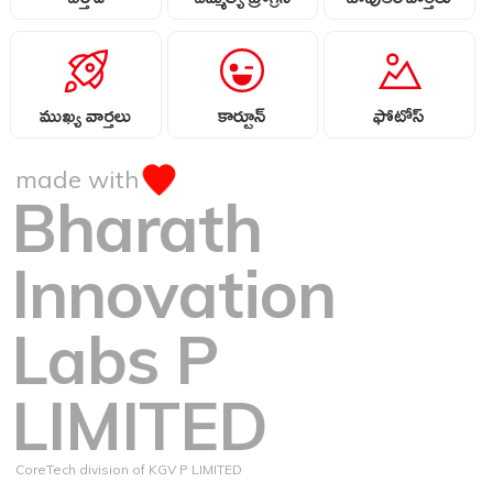
బర్త్ డే
ఎమ్మెల్యే ప్రోగ్రెస్
పాపులర్ వార్తలు
ముఖ్య వార్తలు
కార్టూన్
ఫోటోస్
made with
Bharath
Innovation
Labs P
LIMITED
CoreTech division of KGV P LIMITED