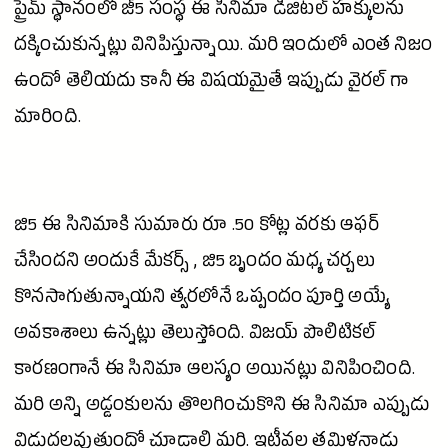
ప్రైమ్ స్థానంలో జీ5 సంస్థ ఈ
సినిమా
డిజిటల్ హక్కులను
దక్కించుకున్నట్లు వినిపిస్తున్నాయి. మరి ఇందులో ఎంత నిజం
ఉందో తెలియదు కానీ ఈ విషయమైతే ఇప్పుడు వైరల్ గా
మారింది.
జి5 ఈ సినిమాకి సుమారు రూ .50 కోట్ల వరకు ఆఫర్
చేసిందని అందుకే మేకర్స్ , జి5 బృందం మధ్య చర్చలు
కొనసాగుతున్నాయని త్వరలోనే ఒప్పందం పూర్తి అయ్యే
అవకాశాలు ఉన్నట్లు తెలుస్తోంది.
విజయ్
పొలిటికల్
కారణంగానే ఈ
సినిమా
ఆలస్యం అయినట్లు వినిపించింది.
మరి అన్ని అడ్డంకులను తొలగించుకొని ఈ
సినిమా
ఎప్పుడు
విడుదలవుతుందో చూడాలి మరి. ఇటీవల తమిళనాడు