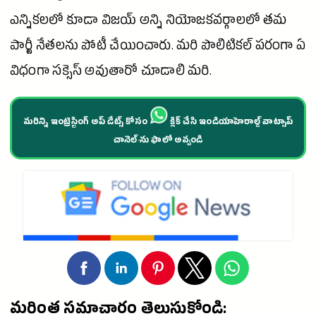
ఎన్నికలలో కూడా
విజయ్
అన్ని నియోజకవర్గాలలో తమ
పార్టీ
నేతలను పోటీ చేయించారు. మరి పొలిటికల్ పరంగా ఏ
విధంగా
సక్సెస్
అవుతారో చూడాలి మరి.
మరిన్ని ఇంట్రెస్టింగ్ అప్ డేట్స్ కోసం
క్లిక్ చేసి ఇండియాహెరాల్డ్ వాట్సాప్
చానెల్·ను ఫాలో అవ్వండి
మరింత సమాచారం తెలుసుకోండి: