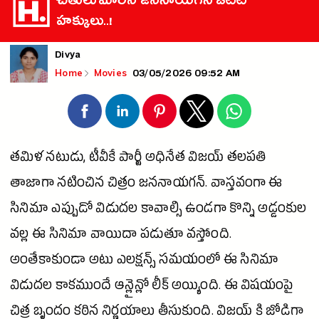
చేతులు మారిన జననాయగన్ ఓటిటి
హక్కులు..!
Divya
03/05/2026 09:52 AM
Home
Movies
తమిళ నటుడు, టీవీకే
పార్టీ
అధినేత
విజయ్
తలపతి
తాజాగా నటించిన చిత్రం జననాయగన్. వాస్తవంగా ఈ
సినిమా
ఎప్పుడో విడుదల కావాల్సి ఉండగా కొన్ని అడ్డంకుల
వల్ల ఈ
సినిమా
వాయిదా పడుతూ వస్తోంది.
అంతేకాకుండా అటు
ఎలక్షన్స్
సమయంలో ఈ
సినిమా
విడుదల కాకముందే ఆన్లైన్లో లీక్ అయ్యింది. ఈ విషయంపై
చిత్ర బృందం కఠిన నిర్ణయాలు తీసుకుంది.
విజయ్
కి జోడిగా