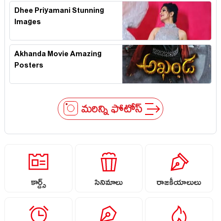
Dhee Priyamani Stunning
Images
Akhanda Movie Amazing
Posters
మరిన్ని ఫోటోస్
కార్డ్స్
సినిమాలు
రాజకీయాలులు