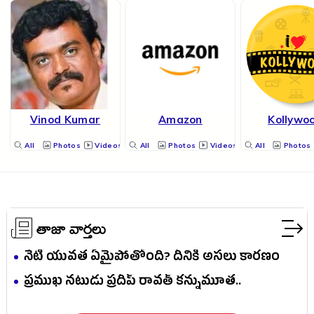
Vinod Kumar
Amazon
Kollywo
All
Photos
Videos
All
Photos
Videos
All
Photos
తాజా వార్తలు
నేటి యువత ఏమైపోతోంది? దీనికి అసలు కారణం
ఎవరు?
ప్రముఖ నటుడు ప్రదీప్ రావత్ కన్నుమూత..