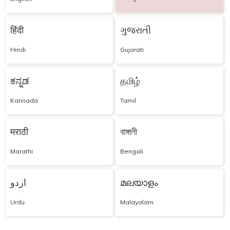
हिंदी
ગુજરાતી
Hindi
Gujarati
ಕನ್ನಡ
தமிழ்
Kannada
Tamil
मराठी
বাঙ্গালী
Marathi
Bengali
اردو
മലയാളം
Urdu
Malayalam