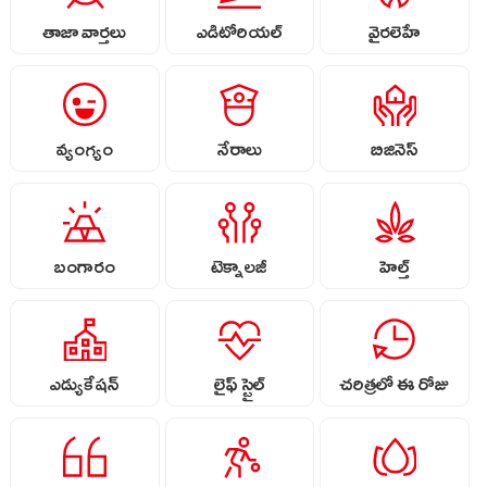
తాజా వార్తలు
ఎడిటోరియల్
వైరలెహే
వ్యంగ్యం
నేరాలు
బిజినెస్
బంగారం
టెక్నాలజీ
హెల్త్
ఎడ్యుకేషన్
లైఫ్ స్టైల్
చరిత్రలో ఈ రోజు