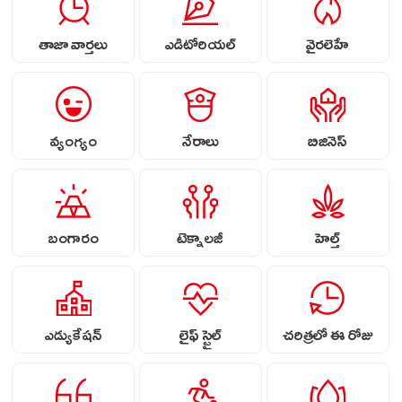
తాజా వార్తలు
ఎడిటోరియల్
వైరలెహే
వ్యంగ్యం
నేరాలు
బిజినెస్
బంగారం
టెక్నాలజీ
హెల్త్
ఎడ్యుకేషన్
లైఫ్ స్టైల్
చరిత్రలో ఈ రోజు