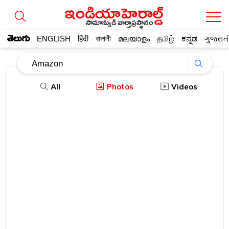
సామాన్యుడి వార్తాప్రస్థానం
తెలుగు
ENGLISH
हिंदी
বাঙ্গালী
മലയാളം
தமிழ்
ಕನ್ನಡ
ગુજરાત
All
Photos
Videos