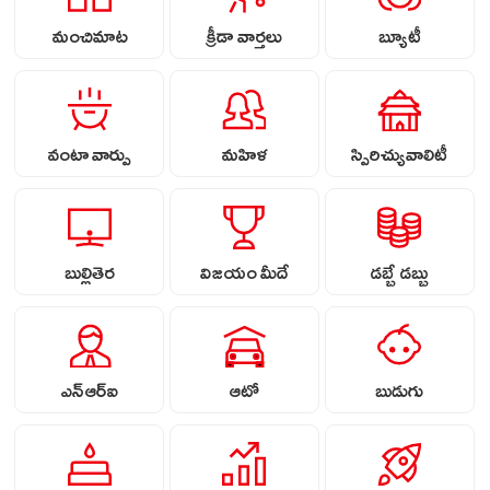
మంచిమాట
క్రీడా వార్తలు
బ్యూటీ
వంటా వార్పు
మహిళ
స్పిరిచ్యువాలిటీ
బుల్లితెర
విజయం మీదే
డబ్బే డబ్బు
ఎన్ఆర్ఐ
ఆటో
బుడుగు