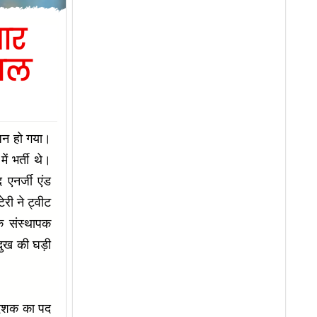
 आर
साल
िधन हो गया।
ं भर्ती थे।
 एनर्जी एंड
ेरी ने ट्वीट
े संस्थापक
दुख की घड़ी
िदेशक का पद