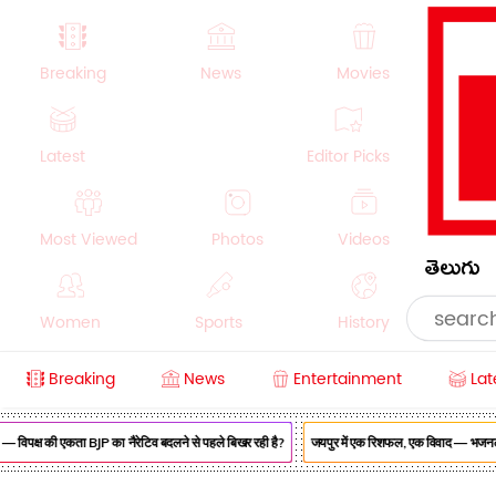
Breaking
News
Movies
Latest
Editor Picks
Most Viewed
Photos
Videos
తెలుగు
Women
Sports
History
Breaking
News
Entertainment
Lat
Money
NRI
Crime
Beauty
 विपक्ष की एकता BJP का नैरेटिव बदलने से पहले बिखर रही है?
जयपुर में एक रिशफल, एक विवाद — भजनलाल सरक