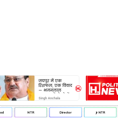
जयपुर में एक
रिशफल, एक विवाद
— भजनलाल
सरकार में दो खेमों
Singh Anchala
की जंग अब छुपेगी
कैसे?
NTR
Director
Jr NTR