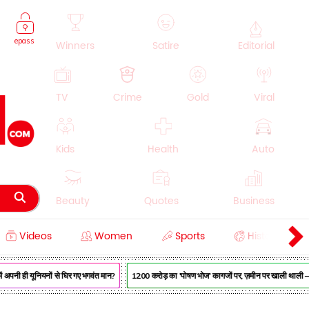
epass
Winners
Satire
Editorial
TV
Crime
Gold
Viral
Kids
Health
Auto
Beauty
Quotes
Business
Videos
Women
Sports
History
Cooking
Education
Lifestyle
अपनी ही यूनियनों से घिर गए भगवंत मान?
₹1200 करोड़ का 'पोषण भोज' कागजों पर, ज़मीन पर खाली थाली — MP