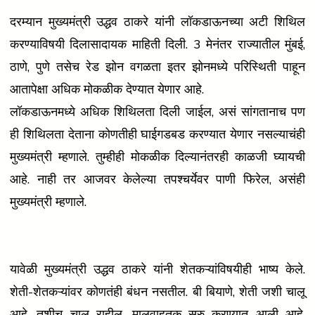
दरम्यान मुख्यमंत्री उद्धव ठाकरे यांनी लॉकडाऊनच्या अटी शिथिल
करण्याविषयी दिलासादायक माहिती दिली. 3 मेनंतर राज्यातील मुंबई,
ठाणे, पुणे तसेच रेड झोन वगळता इतर झोनमध्ये परिस्थिती पाहून
आतापेक्षा अधिक मोकळीक देण्यात येणार आहे.
लॉकडाऊनमध्ये अधिक शिथिलता दिली जाईल, असं सांगतानाच पण
ही शिथिलता देताना कोणतीही घाईगडबड करण्यात येणार नसल्याचंही
मुख्यमंत्री म्हणाले. तुम्हीही मोकळीक दिल्यानंतरही काळजी घ्यायची
आहे. नाही तर आजवर केलेल्या तपश्चर्येवर पाणी फिरेल, असंही
मुख्यमंत्री म्हणाले.
यावेळी मुख्यमंत्री उद्धव ठाकरे यांनी शेतकऱ्यांविषयीही भाष्य केले.
शेती-शेतकऱ्यांवर कोणतंही बंधन नसतील. बी बियाणे, शेती जशी चालू
आहे, तशीच चालू राहील. मालवाहतूक सुरु करण्यात आली आहे.