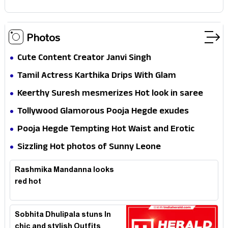
Photos
Cute Content Creator Janvi Singh
Tamil Actress Karthika Drips With Glam
Keerthy Suresh mesmerizes Hot look in saree
Tollywood Glamorous Pooja Hegde exudes
Hotness
Pooja Hegde Tempting Hot Waist and Erotic
Expression in Black Saree
Sizzling Hot photos of Sunny Leone
Rashmika Mandanna looks
red hot
Sobhita Dhulipala stuns In
chic and stylish Outfits