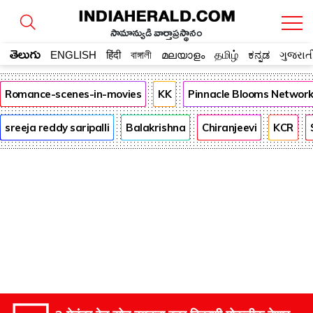
సామాన్యుడి వార్తాప్రస్థానం
తెలుగు
ENGLISH
हिंदी
বাঙ্গালী
മലയാളം
தமிழ்
ಕನ್ನಡ
ગુજરાત
Romance-scenes-in-movies
KK
Pinnacle Blooms Networ
sreeja reddy saripalli
Balakrishna
Chiranjeevi
KCR