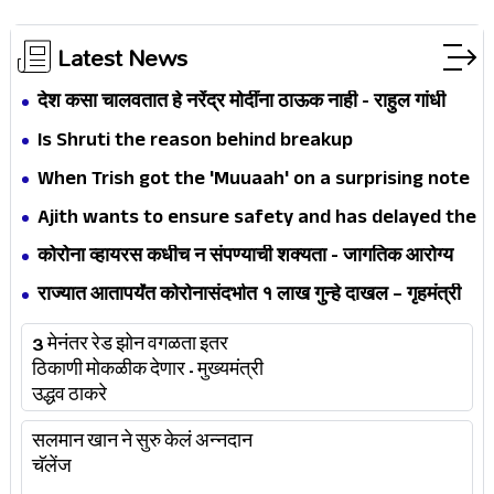
Latest News
देश कसा चालवतात हे नरेंद्र मोदींना ठाऊक नाही - राहुल गांधी
Is Shruti the reason behind breakup
When Trish got the 'Muuaah' on a surprising note
Ajith wants to ensure safety and has delayed the
shooting of Valimai
कोरोना व्हायरस कधीच न संपण्याची शक्यता - जागतिक आरोग्य
संघटना
राज्यात आतापर्यंत कोरोनासंदर्भात १ लाख गुन्हे दाखल – गृहमंत्री
अनिल देशमुख
3 मेनंतर रेड झोन वगळता इतर
ठिकाणी मोकळीक देणार - मुख्यमंत्री
उद्धव ठाकरे
सलमान खान ने सुरु केलं अन्नदान
चॅलेंज