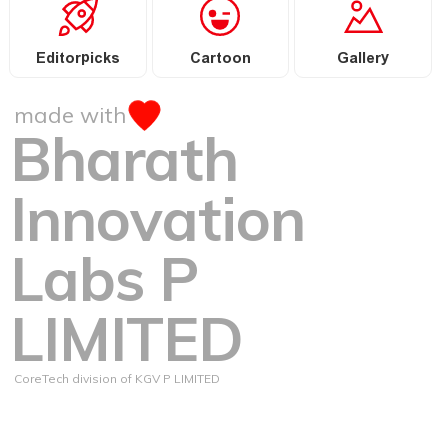
Editorpicks
Cartoon
Gallery
made with
Bharath
Innovation
Labs P
LIMITED
CoreTech division of KGV P LIMITED