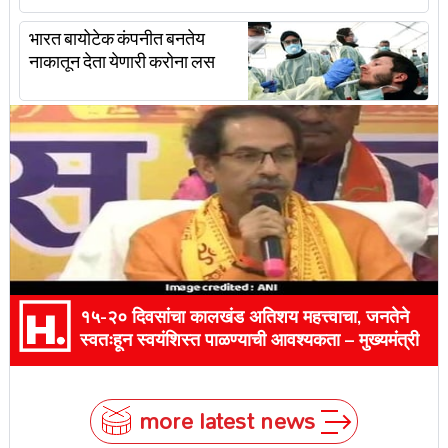
भारत बायोटेक कंपनीत बनतेय
नाकातून देता येणारी करोना लस
१५-२० दिवसांचा कालखंड अतिशय महत्त्वाचा, जनतेने
स्वतःहून स्वयंशिस्त पाळण्याची आवश्यकता – मुख्यमंत्री
more latest news