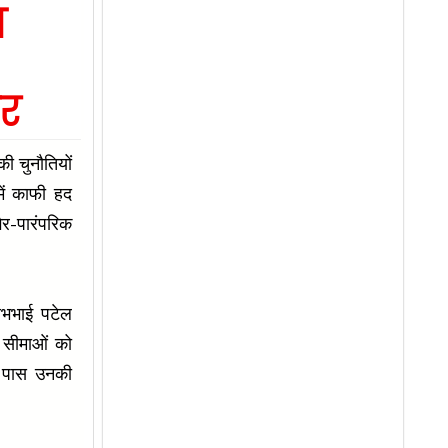
ा
कर
ी चुनौतियों
ें काफी हद
र-पारंपरिक
लभभाई पटेल
र सीमाओं को
के पास उनकी