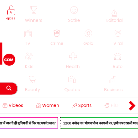
epass
Winners
Satire
Editorial
TV
Crime
Gold
Viral
Kids
Health
Auto
Beauty
Quotes
Business
Videos
Women
Sports
History
Cooking
Education
Lifestyle
में अपनी ही यूनियनों से घिर गए भगवंत मान?
₹1200 करोड़ का 'पोषण भोज' कागजों पर, ज़मीन पर खाली थाली —