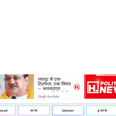
जयपुर में एक
रिशफल, एक विवाद
— भजनलाल
सरकार में दो खेमों
Singh Anchala
की जंग अब छुपेगी
कैसे?
ood
NTR
Director
Jr NTR