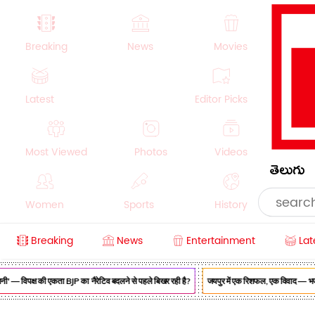
Breaking
News
Movies
Latest
Editor Picks
Most Viewed
Photos
Videos
తెలుగు
Women
Sports
History
Breaking
News
Entertainment
Lat
Money
NRI
Crime
Beauty
' — विपक्ष की एकता BJP का नैरेटिव बदलने से पहले बिखर रही है?
जयपुर में एक रिशफल, एक विवाद — भजनलाल