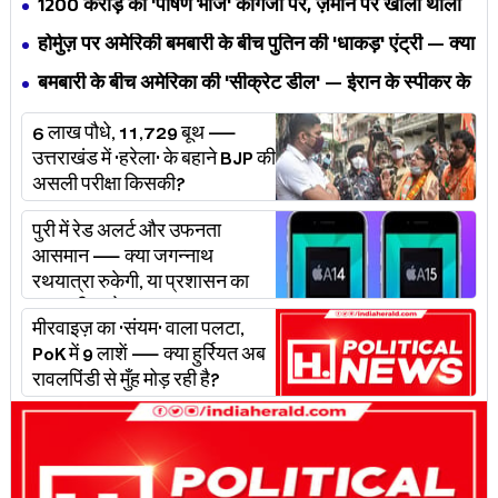
₹1200 करोड़ का 'पोषण भोज' कागजों पर, ज़मीन पर खाली थाली
— MP के बच्चों का निवाला कौन निगल रहा है?
होर्मुज़ पर अमेरिकी बमबारी के बीच पुतिन की 'धाकड़' एंट्री — क्या
ट्रंप-ईरान की जंग अब महायुद्ध बनेगी?
बमबारी के बीच अमेरिका की 'सीक्रेट डील' — ईरान के स्पीकर के
खुलासे ने असली खेल बेनक़ाब किया?
6 लाख पौधे, 11,729 बूथ —
उत्तराखंड में 'हरेला' के बहाने BJP की
असली परीक्षा किसकी?
पुरी में रेड अलर्ट और उफनता
आसमान — क्या जगन्नाथ
रथयात्रा रुकेगी, या प्रशासन का
'प्लान बी' चलेगा?
मीरवाइज़ का 'संयम' वाला पलटा,
PoK में 9 लाशें — क्या हुर्रियत अब
रावलपिंडी से मुँह मोड़ रही है?