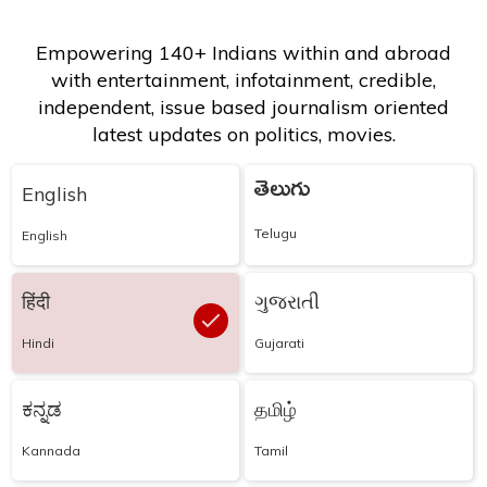
Empowering 140+ Indians within and abroad
with entertainment, infotainment, credible,
independent, issue based journalism oriented
latest updates on politics, movies.
తెలుగు
English
Telugu
English
हिंदी
ગુજરાતી
Hindi
Gujarati
ಕನ್ನಡ
தமிழ்
Kannada
Tamil