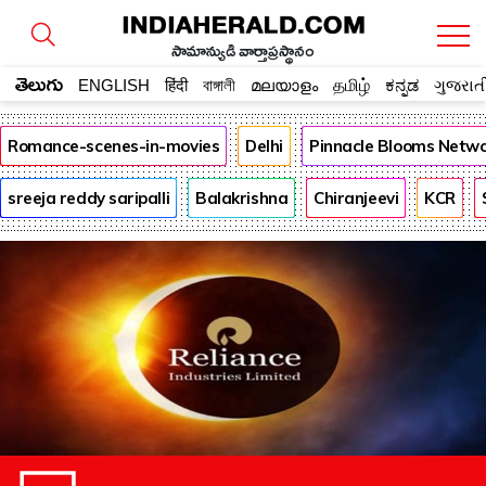
సామాన్యుడి వార్తాప్రస్థానం
తెలుగు
ENGLISH
हिंदी
বাঙ্গালী
മലയാളം
தமிழ்
ಕನ್ನಡ
ગુજરાત
Romance-scenes-in-movies
Delhi
Pinnacle Blooms Netw
sreeja reddy saripalli
Balakrishna
Chiranjeevi
KCR