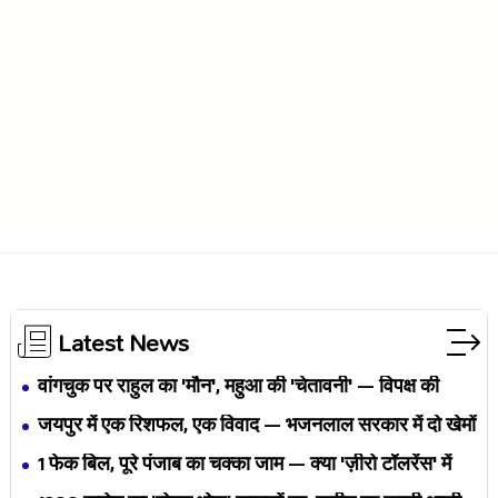
Latest News
वांगचुक पर राहुल का 'मौन', महुआ की 'चेतावनी' — विपक्ष की
एकता BJP का नैरेटिव बदलने से पहले बिखर रही है?
जयपुर में एक रिशफल, एक विवाद — भजनलाल सरकार में दो खेमों
की जंग अब छुपेगी कैसे?
1 फेक बिल, पूरे पंजाब का चक्का जाम — क्या 'ज़ीरो टॉलरेंस' में
अपनी ही यूनियनों से घिर गए भगवंत मान?