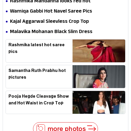
Rashmika Mandanna looks red hot
Wamiqa Gabbi Hot Navel Saree Pics
Kajal Aggarwal Sleevless Crop Top
Malavika Mohanan Black Slim Dress
Rashmika latest hot saree
pics
Samantha Ruth Prabhu hot
pictures
Pooja Hegde Cleavage Show
and Hot Waist in Crop Top
more photos