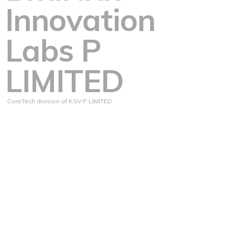
Innovation
Labs P
LIMITED
CoreTech division of KGV P LIMITED