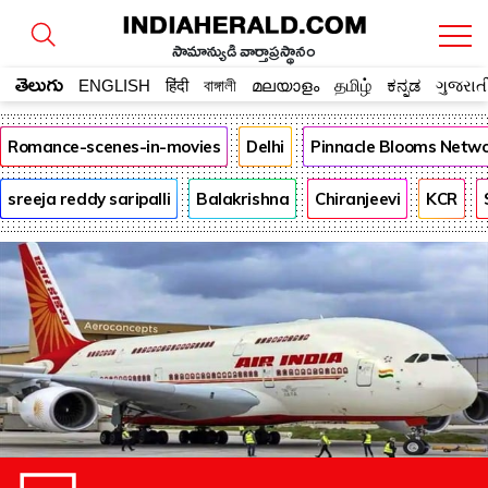
సామాన్యుడి వార్తాప్రస్థానం
తెలుగు
ENGLISH
हिंदी
বাঙ্গালী
മലയാളം
தமிழ்
ಕನ್ನಡ
ગુજરાત
Romance-scenes-in-movies
Delhi
Pinnacle Blooms Netw
sreeja reddy saripalli
Balakrishna
Chiranjeevi
KCR