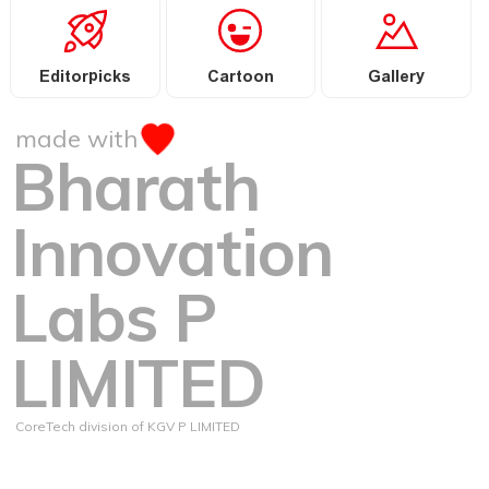
Editorpicks
Cartoon
Gallery
made with
Bharath
Innovation
Labs P
LIMITED
CoreTech division of KGV P LIMITED