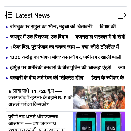
Latest News
वांगचुक पर राहुल का 'मौन', महुआ की 'चेतावनी' — विपक्ष की
एकता BJP का नैरेटिव बदलने से पहले बिखर रही है?
जयपुर में एक रिशफल, एक विवाद — भजनलाल सरकार में दो खेमों
की जंग अब छुपेगी कैसे?
1 फेक बिल, पूरे पंजाब का चक्का जाम — क्या 'ज़ीरो टॉलरेंस' में
अपनी ही यूनियनों से घिर गए भगवंत मान?
₹1200 करोड़ का 'पोषण भोज' कागजों पर, ज़मीन पर खाली थाली
— MP के बच्चों का निवाला कौन निगल रहा है?
होर्मुज़ पर अमेरिकी बमबारी के बीच पुतिन की 'धाकड़' एंट्री — क्या
ट्रंप-ईरान की जंग अब महायुद्ध बनेगी?
बमबारी के बीच अमेरिका की 'सीक्रेट डील' — ईरान के स्पीकर के
खुलासे ने असली खेल बेनक़ाब किया?
6 लाख पौधे, 11,729 बूथ —
उत्तराखंड में 'हरेला' के बहाने BJP की
असली परीक्षा किसकी?
पुरी में रेड अलर्ट और उफनता
आसमान — क्या जगन्नाथ