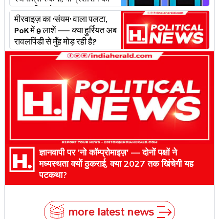
रथयात्रा रुकेगी, या प्रशासन का
'प्लान बी' चलेगा?
मीरवाइज़ का 'संयम' वाला पलटा,
PoK में 9 लाशें — क्या हुर्रियत अब
रावलपिंडी से मुँह मोड़ रही है?
ज्ञानवापी पर 'नो कॉम्प्रोमाइज़' — दोनों पक्षों ने
मध्यस्थता क्यों ठुकराई, क्या 2027 तक खिंचेगी यह
पटकथा?
more latest news